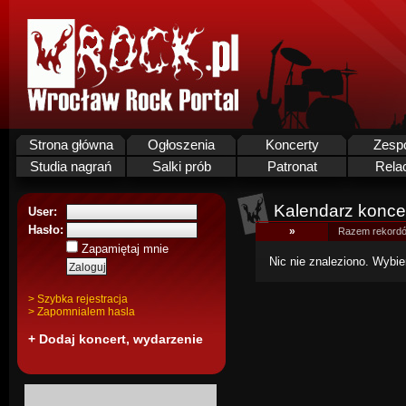
Strona główna
Ogłoszenia
Koncerty
Zesp
Studia nagrań
Salki prób
Patronat
Rela
Kalendarz koncer
User:
Hasło:
»
Razem rekordó
Zapamiętaj mnie
Nic nie znaleziono. Wybie
> Szybka rejestracja
> Zapomnialem hasla
+ Dodaj koncert, wydarzenie