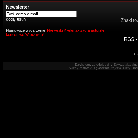
Newsletter
Znaki to
Najnowsze wydarzenie:
Norweski Kvelertak zagra autorski
koncert we Wrocławiu!
RSS -
Sta
Dziękujemy za odwiedziny. Zawsze aktualne 
Sklepy, festiwale, ogłoszenia, zdjęcia, bilety. R