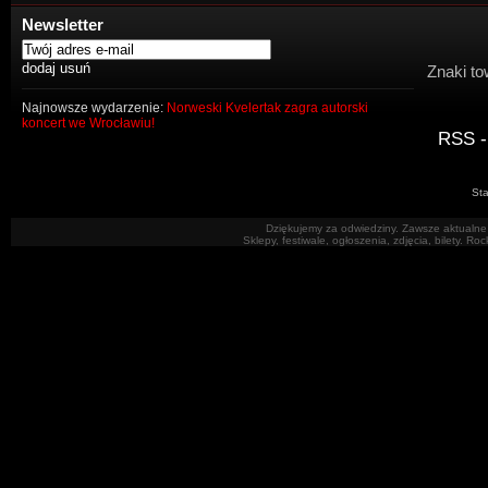
Newsletter
Znaki to
Najnowsze wydarzenie:
Norweski Kvelertak zagra autorski
koncert we Wrocławiu!
RSS -
Sta
Dziękujemy za odwiedziny. Zawsze aktualne 
Sklepy, festiwale, ogłoszenia, zdjęcia, bilety. R