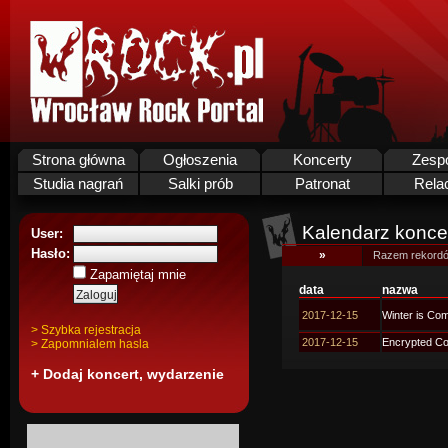
Strona główna
Ogłoszenia
Koncerty
Zesp
Studia nagrań
Salki prób
Patronat
Rela
Kalendarz koncer
User:
Hasło:
»
Razem rekordó
Zapamiętaj mnie
data
nazwa
2017-12-15
Winter is Com
> Szybka rejestracja
2017-12-15
Encrypted Coa
> Zapomnialem hasla
+ Dodaj koncert, wydarzenie