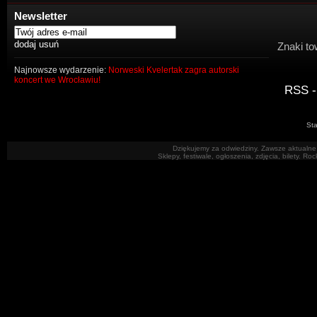
Newsletter
Znaki to
Najnowsze wydarzenie:
Norweski Kvelertak zagra autorski
koncert we Wrocławiu!
RSS -
Sta
Dziękujemy za odwiedziny. Zawsze aktualne 
Sklepy, festiwale, ogłoszenia, zdjęcia, bilety. R