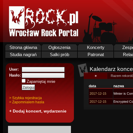
Strona główna
Ogłoszenia
Koncerty
Zesp
Studia nagrań
Salki prób
Patronat
Rela
Kalendarz koncer
User:
Hasło:
»
Razem rekordó
Zapamiętaj mnie
data
nazwa
2017-12-15
Winter is Com
> Szybka rejestracja
2017-12-15
Encrypted Coa
> Zapomnialem hasla
+ Dodaj koncert, wydarzenie