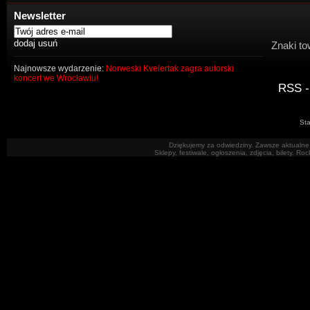
Newsletter
Znaki to
Najnowsze wydarzenie:
Norweski Kvelertak zagra autorski
koncert we Wrocławiu!
RSS -
Sta
Dziękujemy za odwiedziny. Zawsze aktualne 
Sklepy, festiwale, ogłoszenia, zdjęcia, bilety. R