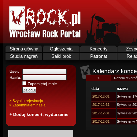
Strona główna
Ogłoszenia
Koncerty
Zesp
Studia nagrań
Salki prób
Patronat
Rela
Kalendarz koncer
User:
Hasło:
»
Razem rekordó
Zapamiętaj mnie
data
nazwa
2017-12-31
Sylwester 17
> Szybka rejestracja
2017-12-31
Sylwester 20
> Zapomnialem hasla
2017-12-31
Sylwester 20
+ Dodaj koncert, wydarzenie
2017-12-31
Sylwester w 