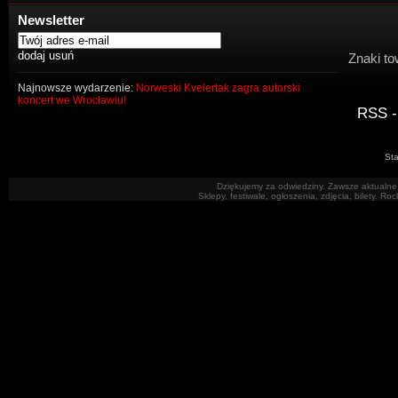
Newsletter
Znaki to
Najnowsze wydarzenie:
Norweski Kvelertak zagra autorski
koncert we Wrocławiu!
RSS -
Sta
Dziękujemy za odwiedziny. Zawsze aktualne 
Sklepy, festiwale, ogłoszenia, zdjęcia, bilety. R