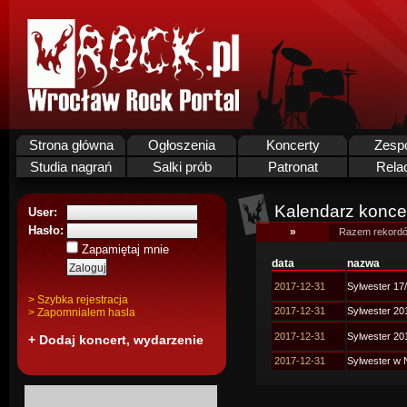
Strona główna
Ogłoszenia
Koncerty
Zesp
Studia nagrań
Salki prób
Patronat
Rela
Kalendarz koncer
User:
Hasło:
»
Razem rekordó
Zapamiętaj mnie
data
nazwa
2017-12-31
Sylwester 17
> Szybka rejestracja
2017-12-31
Sylwester 20
> Zapomnialem hasla
2017-12-31
Sylwester 20
+ Dodaj koncert, wydarzenie
2017-12-31
Sylwester w 