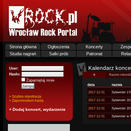
Strona główna
Ogłoszenia
Koncerty
Zesp
Studia nagrań
Salki prób
Patronat
Rela
Kalendarz koncer
User:
Hasło:
»
Razem rekordó
Zapamiętaj mnie
data
nazwa
2017-12-31
Sylwester 17
> Szybka rejestracja
2017-12-31
Sylwester 20
> Zapomnialem hasla
2017-12-31
Sylwester 20
+ Dodaj koncert, wydarzenie
2017-12-31
Sylwester w 