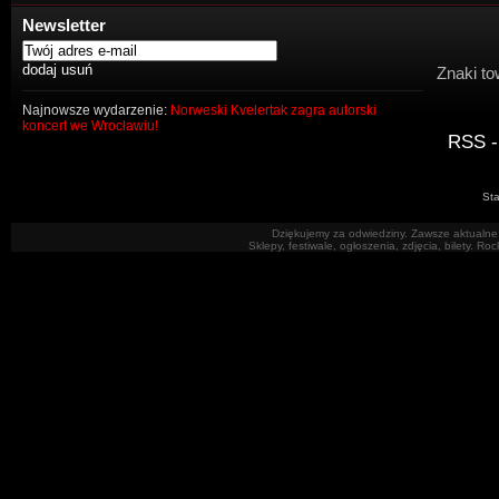
Newsletter
Znaki to
Najnowsze wydarzenie:
Norweski Kvelertak zagra autorski
koncert we Wrocławiu!
RSS -
Sta
Dziękujemy za odwiedziny. Zawsze aktualne 
Sklepy, festiwale, ogłoszenia, zdjęcia, bilety. R