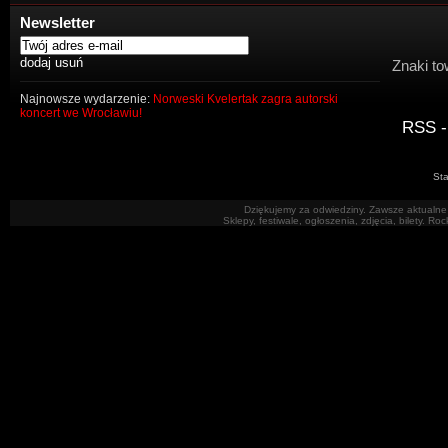
Newsletter
Znaki to
Najnowsze wydarzenie:
Norweski Kvelertak zagra autorski
koncert we Wrocławiu!
RSS -
Sta
Dziękujemy za odwiedziny. Zawsze aktualne 
Sklepy, festiwale, ogłoszenia, zdjęcia, bilety. R