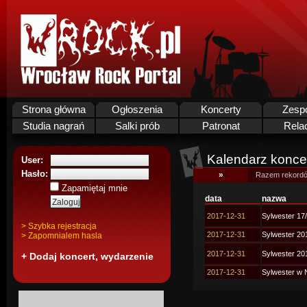
Strona główna
Ogłoszenia
Koncerty
Zesp
Studia nagrań
Salki prób
Patronat
Rela
Kalendarz koncer
User:
Hasło:
»
Razem rekordó
Zapamiętaj mnie
data
nazwa
2017-12-31
Sylwester 17
> Szybka rejestracja
2017-12-31
Sylwester 20
> Zapomnialem hasla
2017-12-31
Sylwester 20
+ Dodaj koncert, wydarzenie
2017-12-31
Sylwester w 