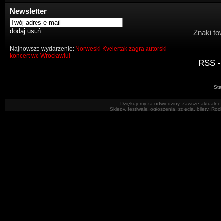
Newsletter
Znaki to
Najnowsze wydarzenie:
Norweski Kvelertak zagra autorski
koncert we Wrocławiu!
RSS -
Sta
Dziękujemy za odwiedziny. Zawsze aktualne 
Sklepy, festiwale, ogłoszenia, zdjęcia, bilety. R