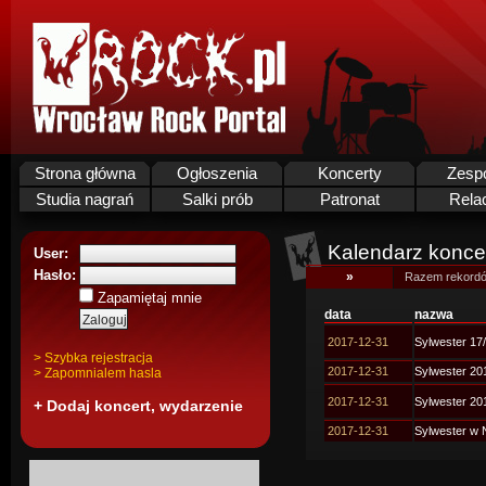
Strona główna
Ogłoszenia
Koncerty
Zesp
Studia nagrań
Salki prób
Patronat
Rela
Kalendarz koncer
User:
Hasło:
»
Razem rekordó
Zapamiętaj mnie
data
nazwa
2017-12-31
Sylwester 17
> Szybka rejestracja
2017-12-31
Sylwester 20
> Zapomnialem hasla
2017-12-31
Sylwester 20
+ Dodaj koncert, wydarzenie
2017-12-31
Sylwester w 