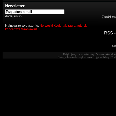
Newsletter
Znaki to
Najnowsze wydarzenie:
Norweski Kvelertak zagra autorski
koncert we Wrocławiu!
RSS -
Sta
Dziękujemy za odwiedziny. Zawsze aktualne 
Sklepy, festiwale, ogłoszenia, zdjęcia, bilety. R