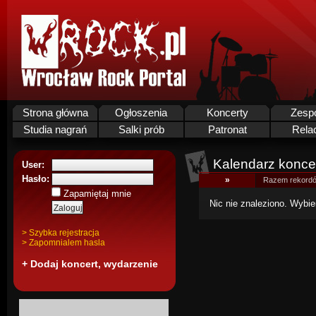
Strona główna
Ogłoszenia
Koncerty
Zesp
Studia nagrań
Salki prób
Patronat
Rela
Kalendarz koncer
User:
Hasło:
»
Razem rekordó
Zapamiętaj mnie
Nic nie znaleziono. Wybie
> Szybka rejestracja
> Zapomnialem hasla
+ Dodaj koncert, wydarzenie