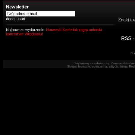
Newsletter
Znaki to
Najnowsze wydarzenie:
Norweski Kvelertak zagra autorski
koncert we Wrocławiu!
RSS -
Sta
Dziękujemy za odwiedziny. Zawsze aktualne 
Sklepy, festiwale, ogłoszenia, zdjęcia, bilety. R