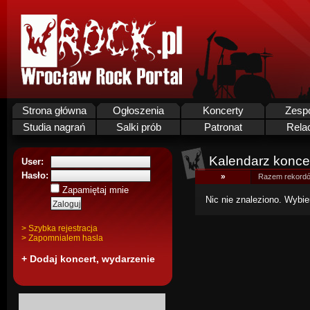
Strona główna
Ogłoszenia
Koncerty
Zesp
Studia nagrań
Salki prób
Patronat
Rela
Kalendarz koncer
User:
Hasło:
»
Razem rekordó
Zapamiętaj mnie
Nic nie znaleziono. Wybie
> Szybka rejestracja
> Zapomnialem hasla
+ Dodaj koncert, wydarzenie