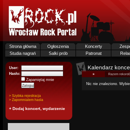
Strona główna
Ogłoszenia
Koncerty
Zesp
Studia nagrań
Salki prób
Patronat
Rela
Kalendarz koncer
User:
Hasło:
»
Razem rekordó
Zapamiętaj mnie
Nic nie znaleziono. Wybie
> Szybka rejestracja
> Zapomnialem hasla
+ Dodaj koncert, wydarzenie