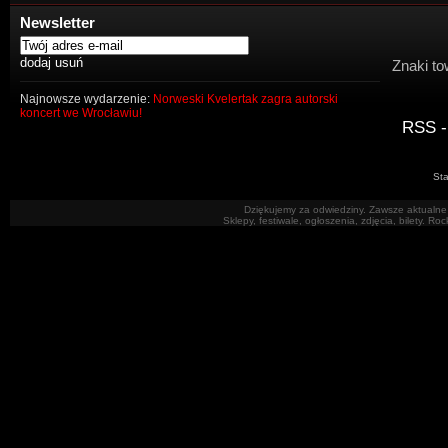
Newsletter
Znaki to
Najnowsze wydarzenie:
Norweski Kvelertak zagra autorski
koncert we Wrocławiu!
RSS -
Sta
Dziękujemy za odwiedziny. Zawsze aktualne 
Sklepy, festiwale, ogłoszenia, zdjęcia, bilety. R