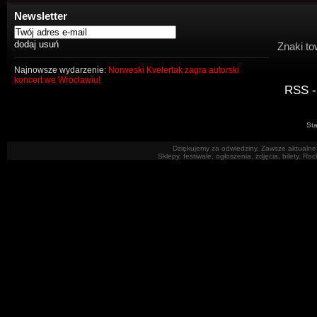
Newsletter
Znaki to
Najnowsze wydarzenie:
Norweski Kvelertak zagra autorski
koncert we Wrocławiu!
RSS -
Sta
Dziękujemy za odwiedziny. Zawsze aktualne 
Sklepy, festiwale, ogłoszenia, zdjęcia, bilety. R