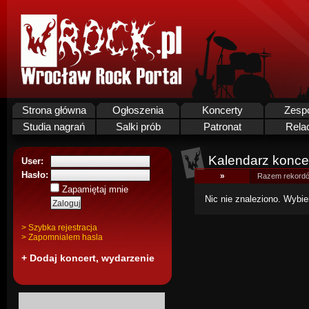
Strona główna
Ogłoszenia
Koncerty
Zesp
Studia nagrań
Salki prób
Patronat
Rela
Kalendarz koncer
User:
Hasło:
»
Razem rekordó
Zapamiętaj mnie
Nic nie znaleziono. Wybie
> Szybka rejestracja
> Zapomnialem hasla
+ Dodaj koncert, wydarzenie