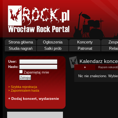
Strona główna
Ogłoszenia
Koncerty
Zesp
Studia nagrań
Salki prób
Patronat
Rela
Kalendarz koncer
User:
Hasło:
»
Razem rekordó
Zapamiętaj mnie
Nic nie znaleziono. Wybie
> Szybka rejestracja
> Zapomnialem hasla
+ Dodaj koncert, wydarzenie