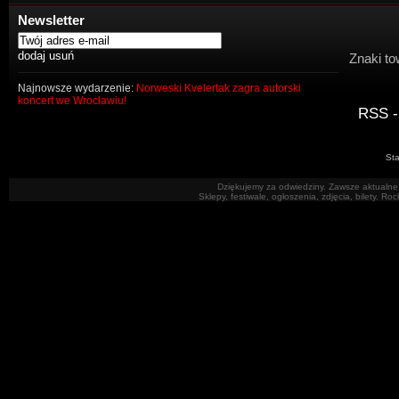
Newsletter
Znaki to
Najnowsze wydarzenie:
Norweski Kvelertak zagra autorski
koncert we Wrocławiu!
RSS -
Sta
Dziękujemy za odwiedziny. Zawsze aktualne 
Sklepy, festiwale, ogłoszenia, zdjęcia, bilety. R