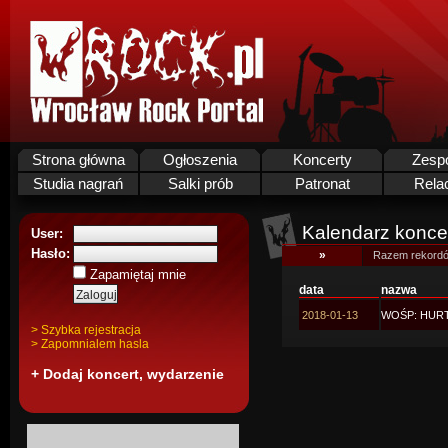
Strona główna
Ogłoszenia
Koncerty
Zesp
Studia nagrań
Salki prób
Patronat
Rela
Kalendarz koncer
User:
Hasło:
»
Razem rekordó
Zapamiętaj mnie
data
nazwa
2018-01-13
WOŚP: HURT
> Szybka rejestracja
> Zapomnialem hasla
+ Dodaj koncert, wydarzenie