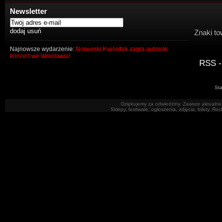
Newsletter
Znaki to
Najnowsze wydarzenie:
Norweski Kvelertak zagra autorski
koncert we Wrocławiu!
RSS -
Sta
Dziękujemy za odwiedziny. Zawsze aktualne 
Sklepy, festiwale, ogłoszenia, zdjęcia, bilety. R