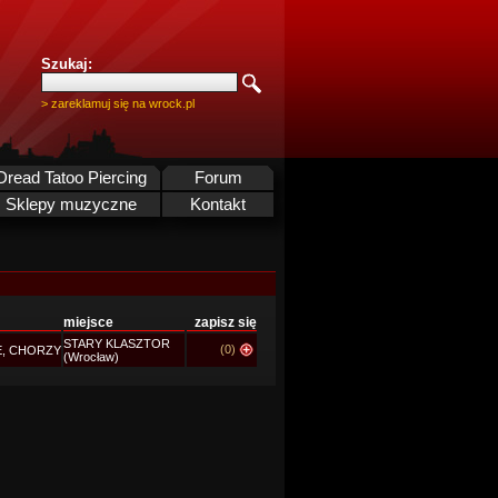
Szukaj:
> zareklamuj się na wrock.pl
Dread Tatoo Piercing
Forum
Sklepy muzyczne
Kontakt
miejsce
zapisz się
STARY KLASZTOR
(0)
E, CHORZY
(Wrocław)