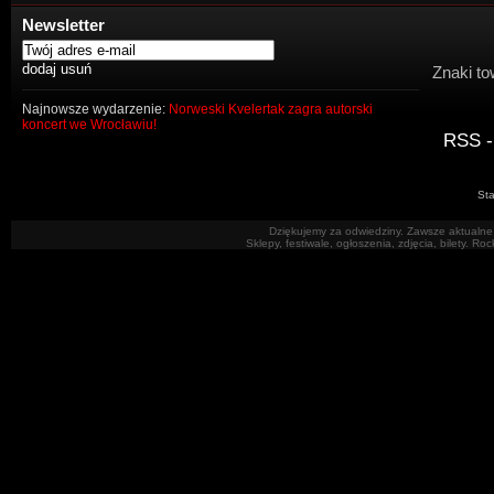
Newsletter
Znaki to
Najnowsze wydarzenie:
Norweski Kvelertak zagra autorski
koncert we Wrocławiu!
RSS -
Sta
Dziękujemy za odwiedziny. Zawsze aktualne 
Sklepy, festiwale, ogłoszenia, zdjęcia, bilety. R