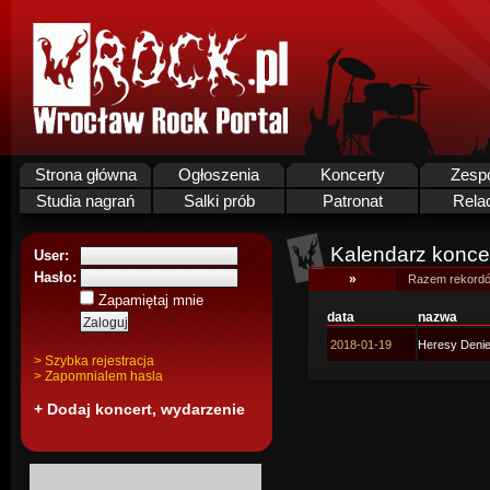
Strona główna
Ogłoszenia
Koncerty
Zesp
Studia nagrań
Salki prób
Patronat
Rela
Kalendarz koncer
User:
Hasło:
»
Razem rekordó
Zapamiętaj mnie
data
nazwa
2018-01-19
Heresy Denied
> Szybka rejestracja
> Zapomnialem hasla
+ Dodaj koncert, wydarzenie