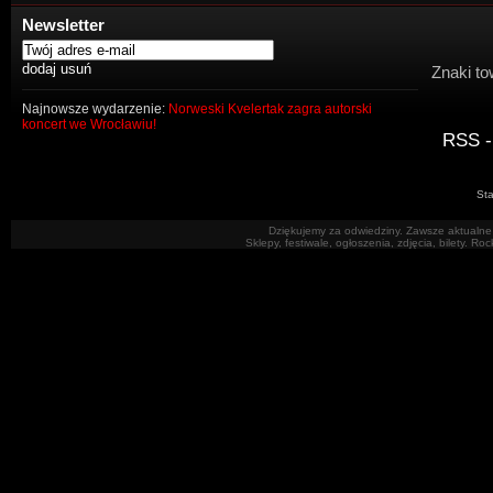
Newsletter
Znaki to
Najnowsze wydarzenie:
Norweski Kvelertak zagra autorski
koncert we Wrocławiu!
RSS -
Sta
Dziękujemy za odwiedziny. Zawsze aktualne 
Sklepy, festiwale, ogłoszenia, zdjęcia, bilety. R