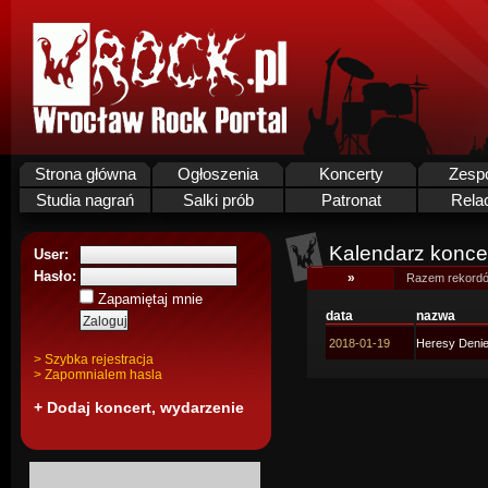
Strona główna
Ogłoszenia
Koncerty
Zesp
Studia nagrań
Salki prób
Patronat
Rela
Kalendarz koncer
User:
Hasło:
»
Razem rekordó
Zapamiętaj mnie
data
nazwa
2018-01-19
Heresy Denied
> Szybka rejestracja
> Zapomnialem hasla
+ Dodaj koncert, wydarzenie