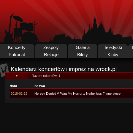
Koncerty
Zespoły
Galeria
Teledyski
Patronat
Relacje
Bilety
Kluby
Kalendarz koncertów i imprez na wrock.pl
»
Razem rekordów: 1
data
nazwa
2018-01-19
Heresy Denied // Paint My Horror // Netherless // Innerpiece