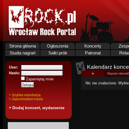
Strona główna
Ogłoszenia
Koncerty
Zesp
Studia nagrań
Salki prób
Patronat
Rela
Kalendarz koncer
User:
Hasło:
»
Razem rekordó
Zapamiętaj mnie
Nic nie znaleziono. Wybie
> Szybka rejestracja
> Zapomnialem hasla
+ Dodaj koncert, wydarzenie