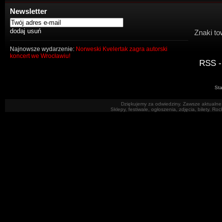
Newsletter
Znaki to
Najnowsze wydarzenie:
Norweski Kvelertak zagra autorski
koncert we Wrocławiu!
RSS -
Sta
Dziękujemy za odwiedziny. Zawsze aktualne 
Sklepy, festiwale, ogłoszenia, zdjęcia, bilety. R