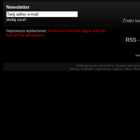
Newsletter
Znaki to
Najnowsze wydarzenie:
Norweski Kvelertak zagra autorski
koncert we Wrocławiu!
RSS -
Sta
Dziękujemy za odwiedziny. Zawsze aktualne 
Sklepy, festiwale, ogłoszenia, zdjęcia, bilety. R