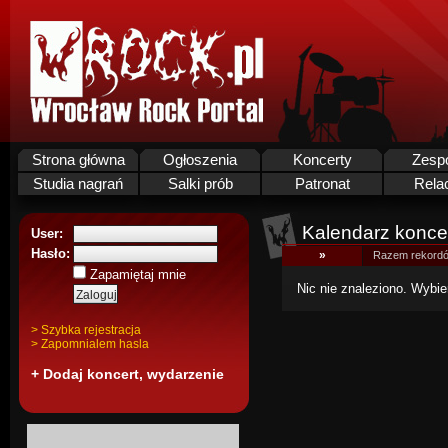
Strona główna
Ogłoszenia
Koncerty
Zesp
Studia nagrań
Salki prób
Patronat
Rela
Kalendarz koncer
User:
Hasło:
»
Razem rekordó
Zapamiętaj mnie
Nic nie znaleziono. Wybie
> Szybka rejestracja
> Zapomnialem hasla
+ Dodaj koncert, wydarzenie