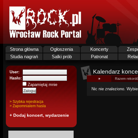
Strona główna
Ogłoszenia
Koncerty
Zesp
Studia nagrań
Salki prób
Patronat
Rela
Kalendarz koncer
User:
Hasło:
»
Razem rekordó
Zapamiętaj mnie
Nic nie znaleziono. Wybie
> Szybka rejestracja
> Zapomnialem hasla
+ Dodaj koncert, wydarzenie