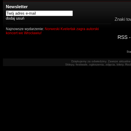
Newsletter
Znaki to
Najnowsze wydarzenie:
Norweski Kvelertak zagra autorski
koncert we Wrocławiu!
RSS -
Sta
Dziękujemy za odwiedziny. Zawsze aktualne 
Sklepy, festiwale, ogłoszenia, zdjęcia, bilety. R