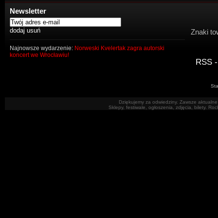
Newsletter
Znaki to
Najnowsze wydarzenie:
Norweski Kvelertak zagra autorski
koncert we Wrocławiu!
RSS -
Sta
Dziękujemy za odwiedziny. Zawsze aktualne 
Sklepy, festiwale, ogłoszenia, zdjęcia, bilety. R