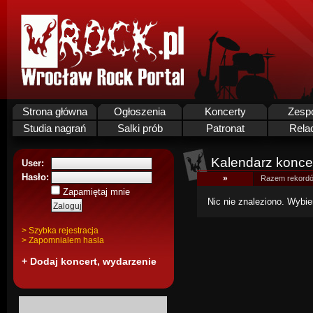
Strona główna
Ogłoszenia
Koncerty
Zesp
Studia nagrań
Salki prób
Patronat
Rela
Kalendarz koncer
User:
Hasło:
»
Razem rekordó
Zapamiętaj mnie
Nic nie znaleziono. Wybie
> Szybka rejestracja
> Zapomnialem hasla
+ Dodaj koncert, wydarzenie