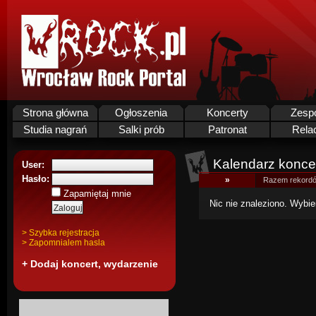
Strona główna
Ogłoszenia
Koncerty
Zesp
Studia nagrań
Salki prób
Patronat
Rela
Kalendarz koncer
User:
Hasło:
»
Razem rekordó
Zapamiętaj mnie
Nic nie znaleziono. Wybie
> Szybka rejestracja
> Zapomnialem hasla
+ Dodaj koncert, wydarzenie