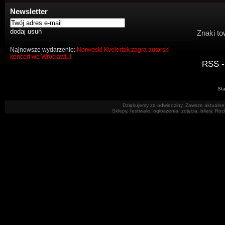
Newsletter
Znaki to
Najnowsze wydarzenie:
Norweski Kvelertak zagra autorski
koncert we Wrocławiu!
RSS -
Sta
Dziękujemy za odwiedziny. Zawsze aktualne 
Sklepy, festiwale, ogłoszenia, zdjęcia, bilety. R