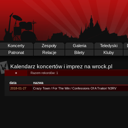
Koncerty
Zespoły
Galeria
Teledyski
Patronat
Relacje
Bilety
Kluby
Kalendarz koncertów i imprez na wrock.pl
»
Razem rekordów: 1
data
nazwa
2018-01-27
Crazy Town / For The Win / Confessions Of A Traitor/ N3RV