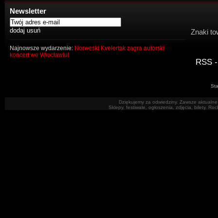
Newsletter
Znaki to
Najnowsze wydarzenie:
Norweski Kvelertak zagra autorski
koncert we Wrocławiu!
RSS -
Sta
Dziękujemy za odwiedziny. Zawsze aktualne 
Sklepy, festiwale, ogłoszenia, zdjęcia, bilety. R