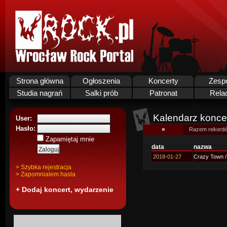
Strona główna
Ogłoszenia
Koncerty
Zesp
Studia nagrań
Salki prób
Patronat
Rela
Kalendarz koncer
User:
Hasło:
»
Razem rekordó
Zapamiętaj mnie
data
nazwa
2018-01-27
Crazy Town /
> Szybka rejestracja
> Zapomnialem hasla
+ Dodaj koncert, wydarzenie