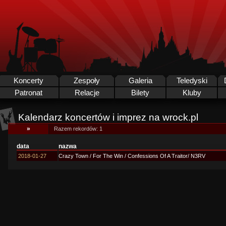
Koncerty
Zespoły
Galeria
Teledyski
Patronat
Relacje
Bilety
Kluby
Kalendarz koncertów i imprez na wrock.pl
»
Razem rekordów: 1
data
nazwa
2018-01-27
Crazy Town / For The Win / Confessions Of A Traitor/ N3RV