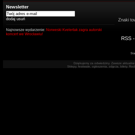
Newsletter
Znaki to
Najnowsze wydarzenie:
Norweski Kvelertak zagra autorski
koncert we Wrocławiu!
RSS -
Sta
Dziękujemy za odwiedziny. Zawsze aktualne 
Sklepy, festiwale, ogłoszenia, zdjęcia, bilety. R