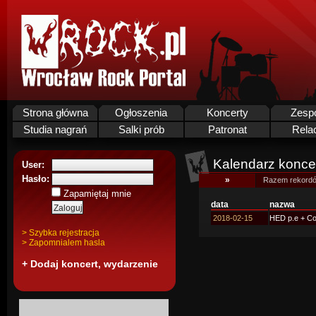
Strona główna
Ogłoszenia
Koncerty
Zesp
Studia nagrań
Salki prób
Patronat
Rela
Kalendarz koncer
User:
Hasło:
»
Razem rekordó
Zapamiętaj mnie
data
nazwa
2018-02-15
HED p.e + Co
> Szybka rejestracja
> Zapomnialem hasla
+ Dodaj koncert, wydarzenie