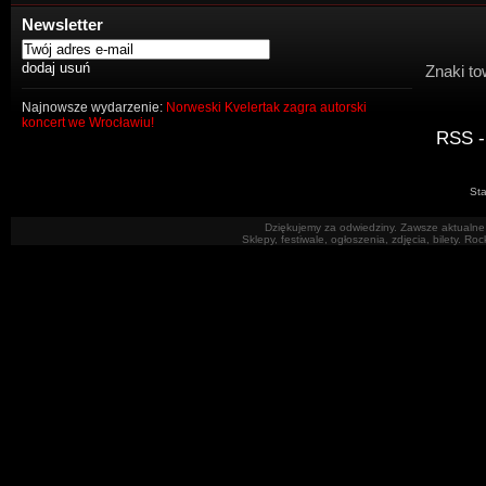
Newsletter
Znaki to
Najnowsze wydarzenie:
Norweski Kvelertak zagra autorski
koncert we Wrocławiu!
RSS -
Sta
Dziękujemy za odwiedziny. Zawsze aktualne 
Sklepy, festiwale, ogłoszenia, zdjęcia, bilety. R