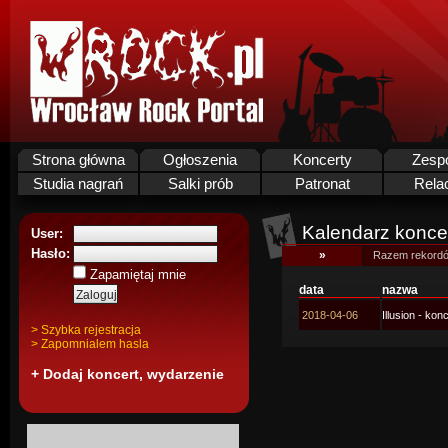
Strona główna
Ogłoszenia
Koncerty
Zesp
Studia nagrań
Salki prób
Patronat
Rela
Kalendarz koncer
User:
Hasło:
»
Razem rekordó
Zapamiętaj mnie
data
nazwa
2018-04-06
Illusion - ko
> Szybka rejestracja
> Zapomnialem hasla
+ Dodaj koncert, wydarzenie