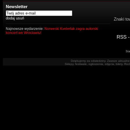
Newsletter
Znaki to
Najnowsze wydarzenie:
Norweski Kvelertak zagra autorski
koncert we Wrocławiu!
RSS -
Sta
Dziękujemy za odwiedziny. Zawsze aktualne 
Sklepy, festiwale, ogłoszenia, zdjęcia, bilety. R