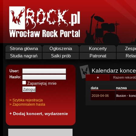
Strona główna
Ogłoszenia
Koncerty
Zesp
Studia nagrań
Salki prób
Patronat
Rela
Kalendarz koncer
User:
Hasło:
»
Razem rekordó
Zapamiętaj mnie
data
nazwa
2018-04-06
Illusion - ko
> Szybka rejestracja
> Zapomnialem hasla
+ Dodaj koncert, wydarzenie