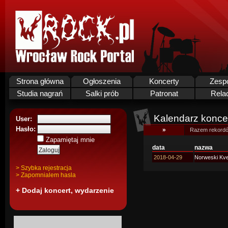
Strona główna
Ogłoszenia
Koncerty
Zesp
Studia nagrań
Salki prób
Patronat
Rela
Kalendarz koncer
User:
Hasło:
»
Razem rekordó
Zapamiętaj mnie
data
nazwa
2018-04-29
Norweski Kve
> Szybka rejestracja
> Zapomnialem hasla
+ Dodaj koncert, wydarzenie