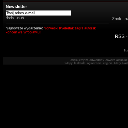
Newsletter
Znaki to
Najnowsze wydarzenie:
Norweski Kvelertak zagra autorski
koncert we Wrocławiu!
RSS -
Sta
Dziękujemy za odwiedziny. Zawsze aktualne 
Sklepy, festiwale, ogłoszenia, zdjęcia, bilety. R