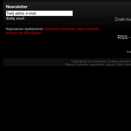
Newsletter
Znaki to
Najnowsze wydarzenie:
Norweski Kvelertak zagra autorski
koncert we Wrocławiu!
RSS -
Sta
Dziękujemy za odwiedziny. Zawsze aktualne 
Sklepy, festiwale, ogłoszenia, zdjęcia, bilety. R