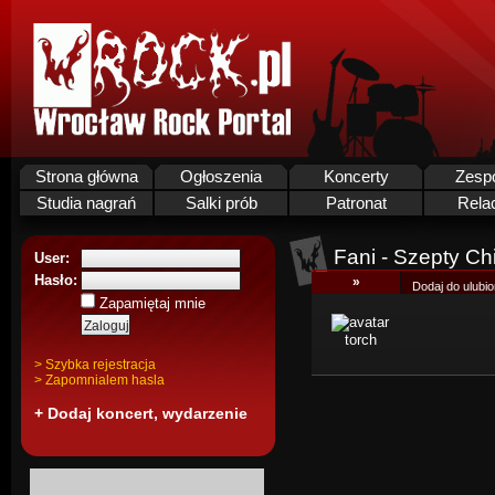
Strona główna
Ogłoszenia
Koncerty
Zesp
Studia nagrań
Salki prób
Patronat
Rela
Fani - Szepty Chi
User:
Hasło:
»
Dodaj do ulubi
Zapamiętaj mnie
torch
> Szybka rejestracja
> Zapomnialem hasla
+ Dodaj koncert, wydarzenie