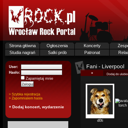
Strona główna
Ogłoszenia
Koncerty
Zesp
Studia nagrań
Salki prób
Patronat
Rela
Fani - Liverpool
User:
Hasło:
»
Dodaj do ulubi
Zapamiętaj mnie
> Szybka rejestracja
> Zapomnialem hasla
torch
+ Dodaj koncert, wydarzenie
d0ti