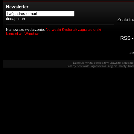
Newsletter
Znaki to
Najnowsze wydarzenie:
Norweski Kvelertak zagra autorski
koncert we Wrocławiu!
RSS -
Sta
Dziękujemy za odwiedziny. Zawsze aktualne 
Sklepy, festiwale, ogłoszenia, zdjęcia, bilety. R