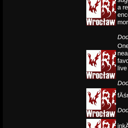
a re
enc
more
Dod
One
nea
fav
liv
Dod
fĂśr
Dod
inkĂ