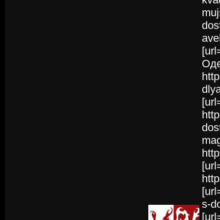
muj
dos
ave
[ur
Оде
htt
dly
[ur
htt
dos
mag
htt
[ur
http
[ur
s-d
[ur