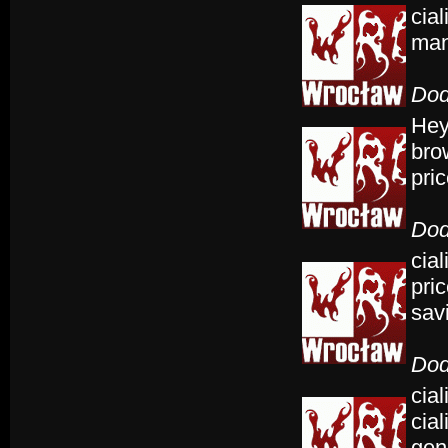
cial
man
Dod
Hey
bro
pric
Dod
cial
pric
savi
Dod
cia
cial
gen