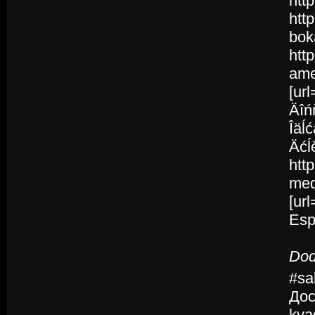
htt
htt
bok
http
amer
[ur
Äîń
Îäĺ
Äćĺ
http
med
[ur
Esp
Dod
#sa
Дос
kva