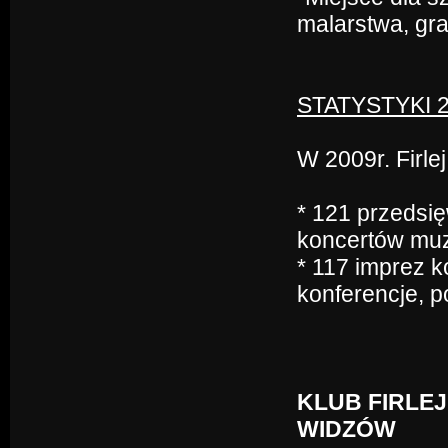
malarstwa, grafi
STATYSTYKI 
W 2009r. Firle
* 121 przedsi
koncertów mu
* 117 imprez 
konferencje, p
KLUB FIRLEJ
WIDZÓW