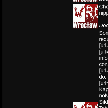
Che
nip
Dod
Som
req
[url
[ur
inf
con
[ur
do. 
[ur
Kap
nol
Sil