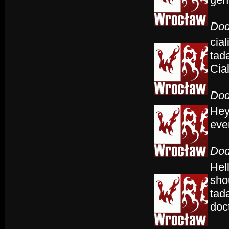
Dod
cial
tada
Cia
Dod
Hey
eve
Dod
Hel
sho
tada
doct