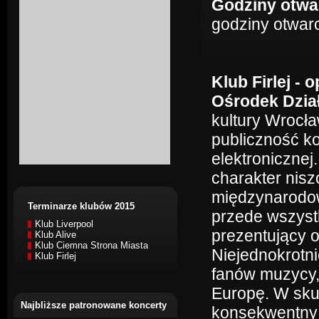
Godziny otwa
godziny otwarc
Klub Firlej - o
Ośrodek Dział
kultury Wrocła
publiczność ko
elektroniczne
charakter nis
międzynarodowy
Terminarze klubów 2015
przede wszystk
Klub Liverpool
prezentujący 
Klub Alive
Klub Ciemna Strona Miasta
Niejednokrotni
Klub Firlej
fanów muzycy, 
Europę. W sku
Najbliższe patronowane koncerty
konsekwentny 