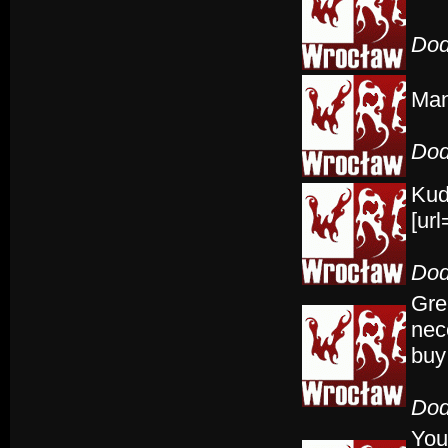
Dod
Man
Dod
Kud
[url
Dod
Gre
nec
buy
Dod
You