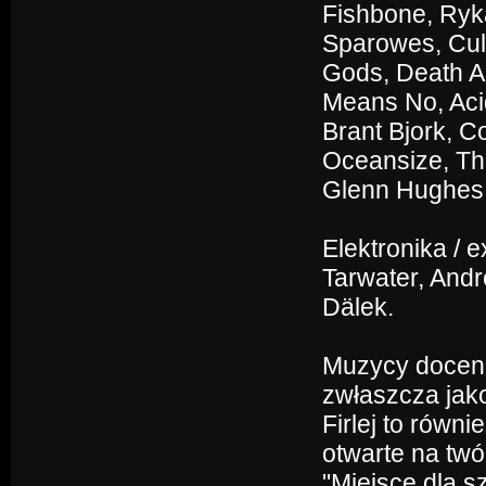
Fishbone, Ryka
Sparowes, Cult
Gods, Death A
Means No, Aci
Brant Bjork, C
Oceansize, The
Glenn Hughes, 
Elektronika / 
Tarwater, Andr
Dälek.
Muzycy docenia
zwłaszcza jak
Firlej to równ
otwarte na tw
"Miejsce dla s