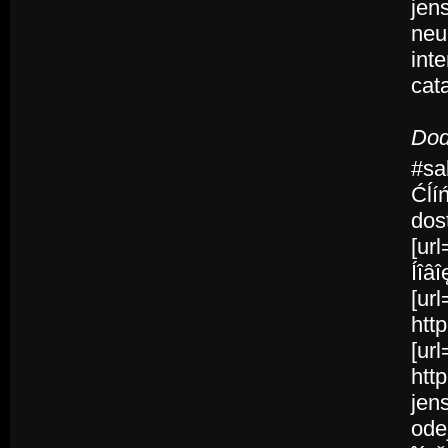
jen
neu
int
cat
Dod
#sa
Ćĺí
dos
[ur
Íîâî
[ur
htt
[ur
htt
jen
ode