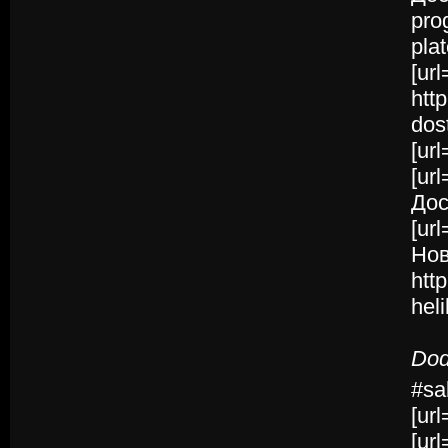
pro
pla
[ur
htt
dos
[ur
[ur
Дос
[ur
Нов
htt
hel
Dod
#sa
[ur
[ur