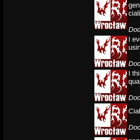
gene
cial
Dod
I e
usin
Dod
I t
qua
Dod
Cia
Dod