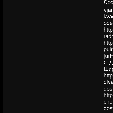
Dod
#ja
kva
ode
http
rad
http
pul
[ur
С Д
Шир
http
dly
dos
htt
che
dos