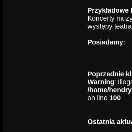
Przykładowe k
Koncerty muzyk
występy teatra
Posiadamy:
Poprzednie kl
Warning
: Ille
/home/hendry
on line
100
Ostatnia aktu