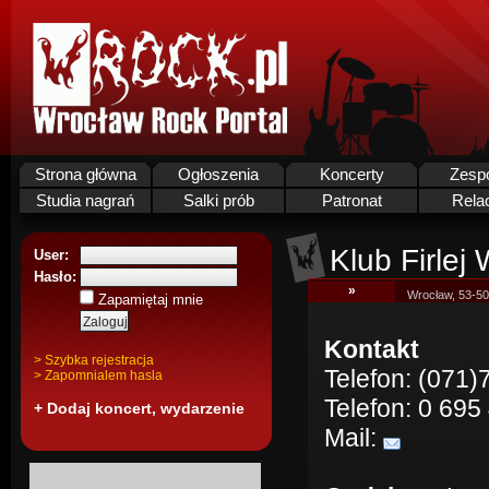
Strona główna
Ogłoszenia
Koncerty
Zesp
Studia nagrań
Salki prób
Patronat
Rela
Klub Firlej
User:
Hasło:
»
Wrocław, 53-50
Zapamiętaj mnie
Kontakt
> Szybka rejestracja
Telefon: (071)
> Zapomnialem hasla
Telefon: 0 695
+ Dodaj koncert, wydarzenie
Mail: