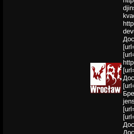
htt
dji
kva
htt
dev
Дос
[url
[ur
htt
[ur
Дост
[ur
Бре
jen
[ur
[ur
Дос
Дос