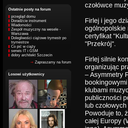
czołówce muzy
Ostatnie posty na forum
przegląd domu
Firlej i jego d
Doradźcie instrument
Wiadomości
ogólnopolskie 
Zespół muzyczny na wesele -
Warszawa
certyfikat "Ku
Dolegliwości ciążowe trymestr po
trymestrze
"Przekrój".
Co pić w ciąży
serwis IT i GSM
dobry architekt Szczecin
Firlej silnie k
Zapraszamy na forum
organizując p
– Asymmetry F
Losowi użytkownicy
bookingowymi 
klubami muzycz
publiczności p
lub czołowych
Powoduje to, ż
całej Europy (