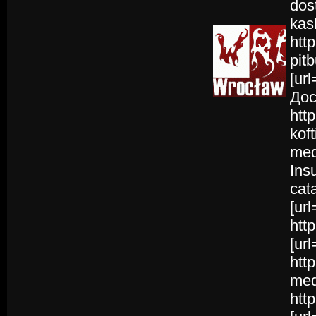
dos
kas
htt
pit
[ur
Дос
htt
kof
med
Insu
cat
[ur
htt
[ur
htt
med
htt