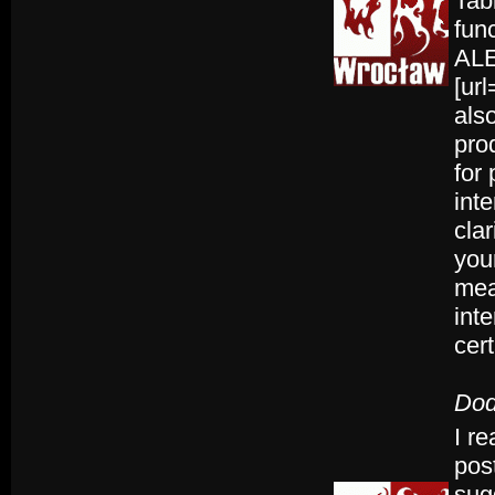
Tab
fun
ALE
[url
als
prod
for
int
clar
your
meal
int
cert
Dod
I r
post
sug