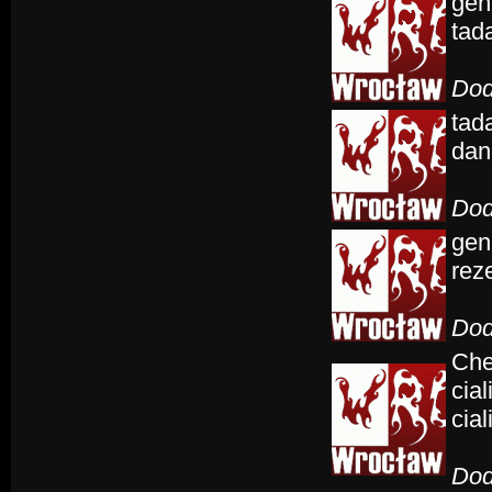
gene
tada
Dod
tada
dan
Dod
gene
reze
Dod
Che
cial
cial
Dod