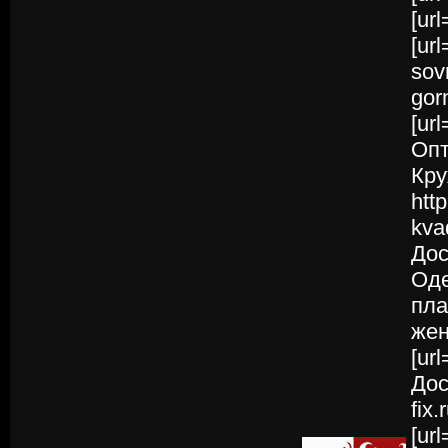
[ur
[ur
sov
gor
[ur
Опт
Кру
htt
kva
Дос
Оде
пла
жен
[ur
Дос
fix.
[url