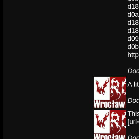
d18
d0a
d18
d18
d09
d0b
htt
Dod
A li
Dod
This
[ur
Dod