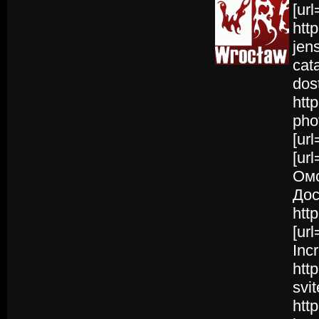
[ur
htt
jens
cat
dos
htt
pho
[ur
[ur
Омс
Дос
htt
[ur
Inc
htt
svi
htt