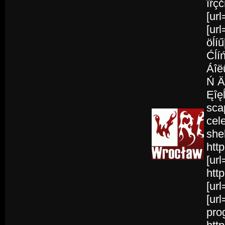
îŕçč
[ur
[url
öĺíű
Ćĺí
Áîë
Ń Ä
Ęîęĺ
scap
cel
she
htt
[ur
htt
[url
[url
pro