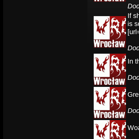
Dod
If 
is s
[url
Dod
In t
Dod
Gre
Dod
Woa