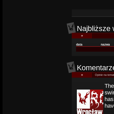
Najbliższe 
»
data
nazwa
Komentarze,
»
Opinie na temat
The
swi
has 
hav