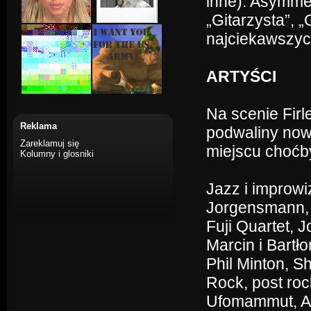
inne). Asymme
„Gitarzysta”, 
najciekawszy
ARTYŚCI
Na scenie Firl
Reklama
podwaliny now
Zareklamuj się
miejscu choćby
Kolumny i glosniki
Jazz i improw
Jorgensmann, 
Fuji Quartet, 
Marcin i Bartł
Phil Minton, 
Rock, post roc
Ufomammut, A S