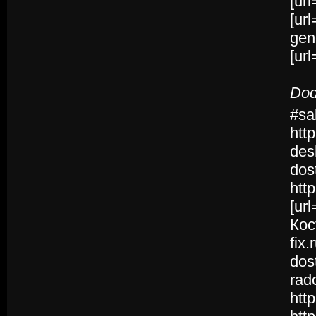
[url
[url
gene
[url
Dod
#sa
htt
des
dos
htt
[ur
Кос
fix
dos
rad
htt