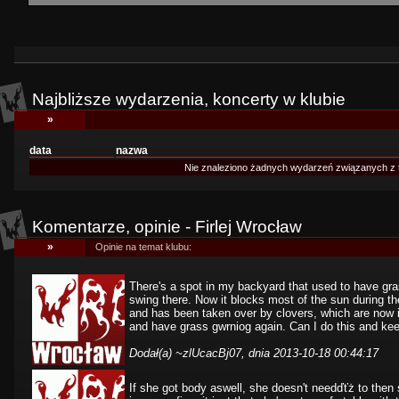
Najbliższe wydarzenia, koncerty w klubie
»
data
nazwa
Nie znaleziono żadnych wydarzeń związanych z 
Komentarze, opinie - Firlej Wrocław
»
Opinie na temat klubu:
There's a spot in my backyard that used to have gras
swing there. Now it blocks most of the sun during t
and has been taken over by clovers, which are now infil
and have grass gwrniog again. Can I do this and keep
Dodał(a)
~zlUcacBj07
, dnia 2013-10-18 00:44:17
If she got body aswell, she doesn't needďťż to then