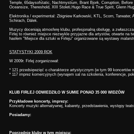
Temple, 65daysofstatic, Nachtmystium, Brant Bjork, Corruption, Before 
Oceansize, Thereshold, XIII Stoleti,Hugo Race & True Spirit, Glenn Hug
Elektronika / experimental: Zbigniew Karkowski, KTL, Scorn, Tarwater, 
Schirach, Dälek.
Muzycy doceniają atmosferę klubu, profesjonalną obsługę, a zwłaszcza
Firlej to również miejsce niezwykle przyjazne dla artystów, otwarte na 
hasłem "Miejsce dla sztuki w Firleju" organizowane są wystawy malarstwa,
STATYSTYKI 2009 ROK
W 2009r. Firlej zorganizował:
* 121 przedsięwzięć o charakterze artystycznym (w tym 99 koncertów
* 117 imprez komercyjnych (wynajem sal na szkolenia, konferencje, poka
KLUB FIRLEJ ODWIEDZIŁO W SUMIE PONAD 35 000 WIDZÓW
Przykładowe koncerty, imprezy:
Koncerty muzyki alternatywnej, kabarety, przedstawienia, występy teatr
Posiadamy:
Poprzednie kluby w tym miejscu: