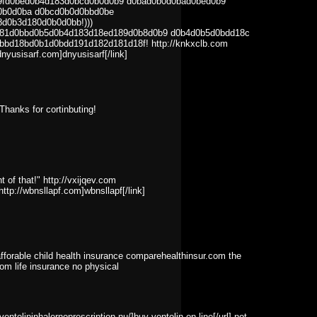
9fd0bed0b4d183d0bcd0b0d0b9 d0bad0b0d0bad0bed0b9
0b0d0ba d0bcd0b0d0bbd0be
d0b3d180d0b0d0bb!)))
181d0bbd0b5d0b4d183d18ed189d0b8d0b9 d0b4d0b5d0bdd18c
bd18bd0b1d0bdd191d182d181d18f! http://knkxclb.com
nyusisarf.com]dnyusisarf[/link]
. Thanks for cortinbuting!
t of that!" http://vxijqev.com
ttp://wbnsllapf.com]wbnsllapf[/link]
afforable child health insurance comparehealthinsur.com the
com life insurance no physical
ntolininhalernoprescription.nu/]buy ventolin on line[/url] not