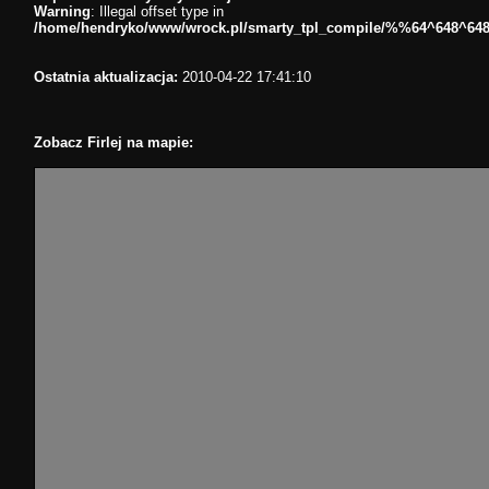
Warning
: Illegal offset type in
/home/hendryko/www/wrock.pl/smarty_tpl_compile/%%64^648^64
Ostatnia aktualizacja:
2010-04-22 17:41:10
Zobacz Firlej na mapie: