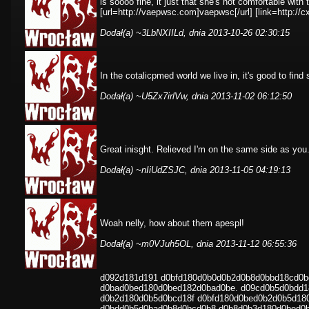
is soooo fine, it just that she's not comfortable with
[url=http://vaepwsc.com]vaepwsc[/url] [link=http://cx
Dodał(a)
~3LbNXIILd
, dnia 2013-10-26 02:30:15
In the cotalicpmed world we live in, it's good to find
Dodał(a)
~U5Zx7irlVw
, dnia 2013-11-02 06:12:50
Great inisght. Relieved I'm on the same side as you
Dodał(a)
~nIiUdZSJC
, dnia 2013-11-05 04:19:13
Woah nelly, how about them apespl!
Dodał(a)
~m0VJuh5OL
, dnia 2013-11-12 06:55:36
d092d181d191 d0bfd180d0b0d0b2d0b8d0bbd18cd0b
d0bad0bed180d0bed182d0bad0be. d09cd0b5d0bdd1
d0b2d180d0b5d0bcd18f d0bfd180d0bed0b2d0b5d18
d0bdd0b5d0bad0b8d0bcd0b8 d0b8d0b3d180d0bed0