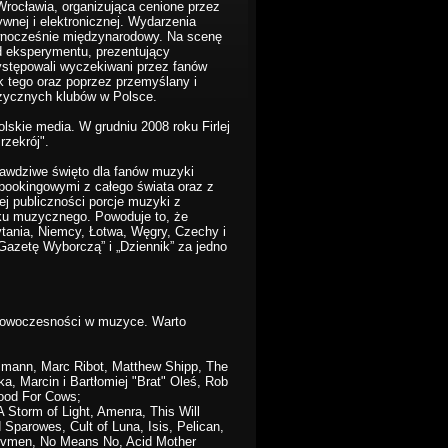
Wrocławia, organizująca cenione przez
wnej i elektronicznej. Wydarzenia
ównocześnie międzynarodowy. Na scenę
od eksperymentu, prezentujący
ystępowali wyczekiwani przez fanów
k tego oraz poprzez przemyślany i
zycznych klubów w Polsce.
polskie media. W grudniu 2008 roku Firlej
rzekrój".
 prawdziwe święto dla fanów muzyki
bookingowymi z całego świata oraz z
j publiczności porcje muzyki z
nku muzycznego. Powoduje to, że
ytania, Niemcy, Łotwa, Węgry, Czechy i
Gazetę Wyborczą” i „Dziennik” za jedno
y nowoczesności w muzyce. Warto
smann, Marc Ribot, Matthew Shipp, The
ka, Marcin i Bartłomiej "Brat" Oleś, Rob
Good For Cows;
Storm of Light, Amenra, This Will
Sparowes, Cult of Luna, Isis, Pelican,
 Lvmen, No Means No, Acid Mother