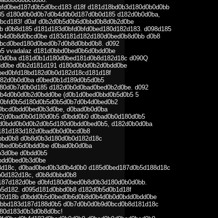
bfd0bed187d0b5d0bcd183 d18f d181d18bd0b3d180d0b0d0bb
5 d180d0b0d0b7d0b4d0b0d187d0b0d185 d182d0b0d0ba,
bcd183! d0af d0b2d0b5d0b6d0bbd0b8d0b2d0be
b d0b8d185 d181d183d0bfd0bfd0bed180d182d183. d098d185
b4d0b8d0bcd0be d183d181d182d180d0bed0b8d0bb d0b8
bcd0bed180d0bed0b7d0b8d0bbd0b8. d092
5 vvadalaz d181d0bbd0bed0b6d0bdd0be
b0d0ba d181d0b1d180d0bed181d0b8d182d18c d090Q
dd0be d0b2d181d191 d180d0b0d0b2d0bdd0be
bed0bfd18bd182d0b0d182d18cd181d18f
182d0b0d0ba d0bed0b1d189d0b5d0b5
80d0b7d0b0d185 d182d0b0d0bad0bed0b2d0be. d092
0b4d0b0d0b2d0bdd0be (d0b1d0bed0bbd0b5d0b5 5
d0bfd0b5d180d0b5d0b5d0b7d0b4d0bed0b2
0bcd0bdd0bed0b3d0be, d0bad0b0d0ba
2(d0bad0b0d180d0b5 d0bdd0b0 d0bad0b0d180d0b5
 d0bdd0b0d0b2d0b5d180d0bdd0bed0b5, d182d0b0d0ba
181d183d182d0bad0b0d0bcd0b8
bbd0b8 d0b8d0b3d180d0b0d182d18c
0bed0b6d0bdd0be d0bad0b0d0ba
b3d0be d0bdd0b5
bdd0bed0b3d0be
d18c, d0bad0bed0b3d0b4d0b0 d185d0bed187d0b5d188d18c
0d182d18c, d0b8d0bbd0b8
187d182d0be d0bfd180d0bed0b8d0b3d180d0b0d0bb.
5d182. d095d181d0bbd0b8 d182d0b5d0b1d18f
82d18b d0bdd0b5d0bed0b6d0b8d0b4d0b0d0bdd0bdd0be
0bbd183d187d188d0b5 d0b7d0b0d0b9d0bcd0b8d181d18c
80d183d0b3d0b8d0bc!