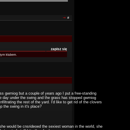
#
zapisz się
tym klubem.
s gwrniog but a couple of years ago I put a free-standing
he day under the swing and the grass has stopped gwrniog
trating the rest of the yard. I'd like to get rid of the clovers
 the swing in it's place?
 she would be cnsrideoed the sexiest woman in the world, she