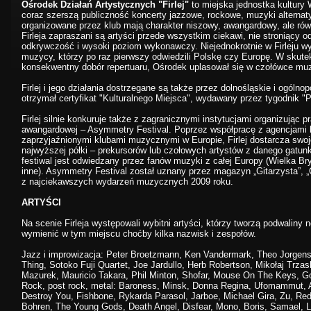
Ośrodek Działań Artystycznych "Firlej"
to miejska jednostka kultury 
coraz szerszą publiczność koncerty jazzowe, rockowe, muzyki alternaty
organizowane przez klub mają charakter niszowy, awangardowy, ale r
Firleja zapraszani są artyści przede wszystkim ciekawi, nie stroniący 
odkrywczość i wysoki poziom wykonawczy. Niejednokrotnie w Firleju w
muzycy, którzy po raz pierwszy odwiedzili Polskę czy Europę. W skute
konsekwentny dobór repertuaru, Ośrodek uplasował się w czołówce mu
Firlej i jego działania dostrzegane są także przez dolnośląskie i ogólno
otrzymał certyfikat "Kulturalnego Miejsca", wydawany przez tygodnik "P
Firlej silnie konkuruje także z zagranicznymi instytucjami organizując
awangardowej – Asymmetry Festival. Poprzez współpracę z agencjami 
zaprzyjaźnionymi klubami muzycznymi w Europie, Firlej dostarcza swoje
najwyższej półki – prekursorów lub czołowych artystów z danego gatu
festiwal jest odwiedzany przez fanów muzyki z całej Europy (Wielka Br
inne). Asymmetry Festival został uznany przez magazyn „Gitarzysta”, „
z najciekawszych wydarzeń muzycznych 2009 roku.
ARTYŚCI
Na scenie Firleja występowali wybitni artyści, którzy tworzą podwalin
wymienić w tym miejscu choćby kilka nazwisk i zespołów.
Jazz i improwizacja: Peter Broetzmann, Ken Vandermark, Theo Jorgen
Thing, Sotoko Fuji Quartet, Joe Jardullo, Herb Robertson, Mikołaj Trzas
Mazurek, Mauricio Takara, Phil Minton, Shofar, Mouse On The Keys, 
Rock, post rock, metal: Baroness, Minsk, Donna Regina, Ufomammut, A 
Destroy You, Fishbone, Rykarda Parasol, Jarboe, Michael Gira, Zu, Red 
Bohren, The Young Gods, Death Angel, Disfear, Mono, Boris, Samael,