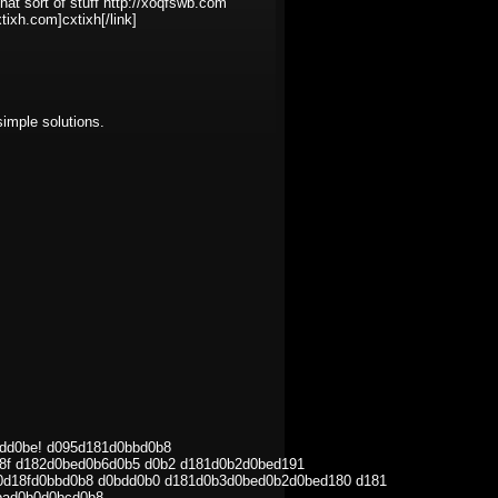
 that sort of stuff http://xoqfswb.com
tixh.com]cxtixh[/link]
 simple solutions.
.
dd0be! d095d181d0bbd0b8
8f d182d0bed0b6d0b5 d0b2 d181d0b2d0bed191
0d18fd0bbd0b8 d0bdd0b0 d181d0b3d0bed0b2d0bed180 d181
bad0b0d0bcd0b8.