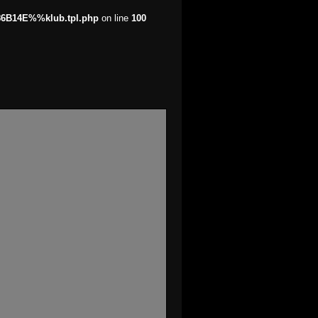
86B14E%%klub.tpl.php
on line
100