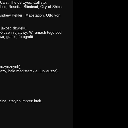
Cars, The 69 Eyes, Callisto,
hes, Rosetta, Blindead, City of Ships.
Andrew Pekler i Mapstation, Otto von
 jakość dźwięku.
twórcze inicjatywy. W ramach tego pod
 grafiki, fotografii.
 muzycznych);
zy, bale magisterskie, jubileusze);
alne, stałych imprez brak.