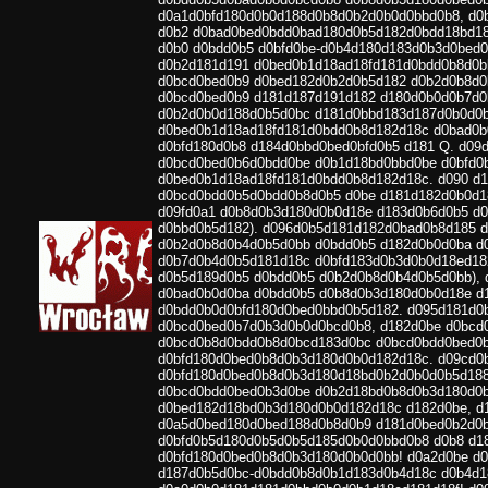
d0a1d0bfd180d0b0d188d0b8d0b2d0b0d0bbd0b8, d0
d0b2 d0bad0bed0bdd0bad180d0b5d182d0bdd18bd18
d0b0 d0bdd0b5 d0bfd0be-d0b4d180d183d0b3d0bed0
d0b2d181d191 d0bed0b1d18ad18fd181d0bdd0b8d0b
d0bcd0bed0b9 d0bed182d0b2d0b5d182 d0b2d0b8d0
d0bcd0bed0b9 d181d187d191d182 d180d0b0d0b7d0
d0b2d0b0d188d0b5d0bc d181d0bbd183d187d0b0d0b
d0bed0b1d18ad18fd181d0bdd0b8d182d18c d0bad0
d0bfd180d0b8 d184d0bbd0bed0bfd0b5 d181 Q. d09
d0bcd0bed0b6d0bdd0be d0b1d18bd0bbd0be d0bfd0
d0bed0b1d18ad18fd181d0bdd0b8d182d18c. d090 d
d0bcd0bdd0b5d0bdd0b8d0b5 d0be d181d182d0b0d1
d09fd0a1 d0b8d0b3d180d0b0d18e d183d0b6d0b5 d
d0bbd0b5d182). d096d0b5d181d182d0bad0b8d185 
d0b2d0b8d0b4d0b5d0bb d0bdd0b5 d182d0b0d0ba d
d0b7d0b4d0b5d181d18c d0bfd183d0b3d0b0d18ed18
d0b5d189d0b5 d0bdd0b5 d0b2d0b8d0b4d0b5d0bb),
d0bad0b0d0ba d0bdd0b5 d0b8d0b3d180d0b0d18e d
d0bdd0b0d0bfd180d0bed0bbd0b5d182. d095d181d0
d0bcd0bed0b7d0b3d0b0d0bcd0b8, d182d0be d0bcd
d0bcd0b8d0bdd0b8d0bcd183d0bc d0bcd0bdd0bed0
d0bfd180d0bed0b8d0b3d180d0b0d182d18c. d09cd0
d0bfd180d0bed0b8d0b3d180d18bd0b2d0b0d0b5d188
d0bcd0bdd0bed0b3d0be d0b2d18bd0b8d0b3d180d0b
d0bed182d18bd0b3d180d0b0d182d18c d182d0be, d
d0a5d0bed180d0bed188d0b8d0b9 d181d0bed0b2d0b
d0bfd0b5d180d0b5d0b5d185d0b0d0bbd0b8 d0b8 d1
d0bfd180d0bed0b8d0b3d180d0b0d0bb! d0a2d0be d
d187d0b5d0bc-d0bdd0b8d0b1d183d0b4d18c d0b4d1