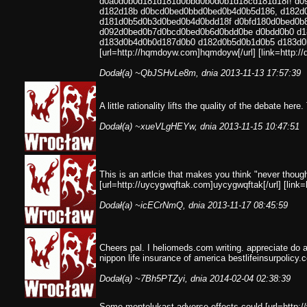
d0a0d0b0d181d181d0bbd0b0d0b1d18cd181d18f! d0
d182d18b d0bcd0bed0bbd0bed0b4d0b5d186, d182d
d181d0b5d0b3d0bed0b4d0bdd18f d0bfd180d0bed0b8
d092d0bed0b7d0bcd0bed0b6d0bdd0be d0bdd0b0 d
d183d0b4d0b0d187d0b0 d182d0b5d0b1d0b5 d183d0b
[url=http://hqmdoyw.com]hqmdoyw[/url] [link=http://d
Dodał(a)
~QbJSHvLe8m
, dnia 2013-11-13 17:57:39
A little rationality lifts the quality of the debate here
Dodał(a)
~xueVLgHEYw
, dnia 2013-11-15 10:47:51
This is an artlcie that makes you think "never though
[url=http://uycygwqftak.com]uycygwqftak[/url] [link=h
Dodał(a)
~icECrNmQ
, dnia 2013-11-17 08:45:59
Cheers pal. I heliomeds.com writing. appreciate do 
nippon life insurance of america bestlifeinsurpolicy.
Dodał(a)
~7Bh5PTZyi
, dnia 2014-02-04 02:38:39
Some montelukast adverse effects could [url=http://ve