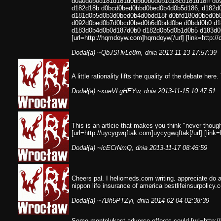
d0a0d0b0d181d181d0bbd0b0d0b1d18cd181d18f! d0
d182d18b d0bcd0bed0bbd0bed0b4d0b5d186, d182d
d181d0b5d0b3d0bed0b4d0bdd18f d0bfd180d0bed0b8
d092d0bed0b7d0bcd0bed0b6d0bdd0be d0bdd0b0 d
d183d0b4d0b0d187d0b0 d182d0b5d0b1d0b5 d183d0b
[url=http://hqmdoyw.com]hqmdoyw[/url] [link=http://d
Dodał(a)
~QbJSHvLe8m
, dnia 2013-11-13 17:57:39
A little rationality lifts the quality of the debate here
Dodał(a)
~xueVLgHEYw
, dnia 2013-11-15 10:47:51
This is an artlcie that makes you think "never though
[url=http://uycygwqftak.com]uycygwqftak[/url] [link=h
Dodał(a)
~icECrNmQ
, dnia 2013-11-17 08:45:59
Cheers pal. I heliomeds.com writing. appreciate do 
nippon life insurance of america bestlifeinsurpolicy.
Dodał(a)
~7Bh5PTZyi
, dnia 2014-02-04 02:38:39
Some montelukast adverse effects could [url=http://ve