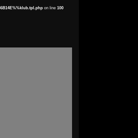
86B14E%%klub.tpl.php
on line
100