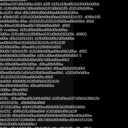
bfd0bed187d0b5d0bcd183 d18f d181d18bd0b3d180d0b0d0bb
5 d180d0b0d0b7d0b4d0b0d187d0b0d185 d182d0b0d0ba,
bcd183! d0af d0b2d0b5d0b6d0bbd0b8d0b2d0be
b d0b8d185 d181d183d0bfd0bfd0bed180d182d183. d098d185
b4d0b8d0bcd0be d183d181d182d180d0bed0b8d0bb d0b8
bcd0bed180d0bed0b7d0b8d0bbd0b8. d092
5 vvadalaz d181d0bbd0bed0b6d0bdd0be
b0d0ba d181d0b1d180d0bed181d0b8d182d18c d090Q
dd0be d0b2d181d191 d180d0b0d0b2d0bdd0be
bed0bfd18bd182d0b0d182d18cd181d18f
182d0b0d0ba d0bed0b1d189d0b5d0b5
80d0b7d0b0d185 d182d0b0d0bad0bed0b2d0be. d092
0b4d0b0d0b2d0bdd0be (d0b1d0bed0bbd0b5d0b5 5
d0bfd0b5d180d0b5d0b5d0b7d0b4d0bed0b2
0bcd0bdd0bed0b3d0be, d0bad0b0d0ba
2(d0bad0b0d180d0b5 d0bdd0b0 d0bad0b0d180d0b5
 d0bdd0b0d0b2d0b5d180d0bdd0bed0b5, d182d0b0d0ba
181d183d182d0bad0b0d0bcd0b8
bbd0b8 d0b8d0b3d180d0b0d182d18c
0bed0b6d0bdd0be d0bad0b0d0ba
b3d0be d0bdd0b5
bdd0bed0b3d0be
d18c, d0bad0bed0b3d0b4d0b0 d185d0bed187d0b5d188d18c
0d182d18c, d0b8d0bbd0b8
187d182d0be d0bfd180d0bed0b8d0b3d180d0b0d0bb.
5d182. d095d181d0bbd0b8 d182d0b5d0b1d18f
82d18b d0bdd0b5d0bed0b6d0b8d0b4d0b0d0bdd0bdd0be
0bbd183d187d188d0b5 d0b7d0b0d0b9d0bcd0b8d181d18c
80d183d0b3d0b8d0bc!