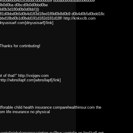
9fd0bed0b4d183d0bcd0b0d0b9 d0bad0b0d0bad0bed0b9
0b0d0ba d0bcd0b0d0bbd0be
d0b3d180d0b0d0bb!)))
181d0bbd0b5d0b4d183d18ed189d0b8d0b9 d0b4d0b5d0bdd18c
bd18bd0b1d0bdd191d182d181d18f! http://knkxclb.com
nyusisarf.com]dnyusisarf[/link]
. Thanks for cortinbuting!
t of that!" http://vxijqev.com
ttp://wbnsllapf.com]wbnsllapf[/link]
afforable child health insurance comparehealthinsur.com the
com life insurance no physical
ntolininhalernoprescription.nu/]buy ventolin on line[/url] not