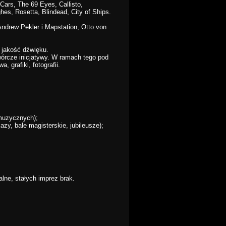
Cars, The 69 Eyes, Callisto,
hes, Rosetta, Blindead, City of Ships.
Andrew Pekler i Mapstation, Otto von
 jakość dźwięku.
twórcze inicjatywy. W ramach tego pod
 grafiki, fotografii.
 muzycznych);
zy, bale magisterskie, jubileusze);
alne, stałych imprez brak.