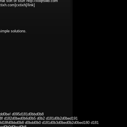
 that sort of stuff http://xoqfswb.com
tixh.com]cxtixh[/link]
 simple solutions.
.
dd0be! d095d181d0bbd0b8
8f d182d0bed0b6d0b5 d0b2 d181d0b2d0bed191
0d18fd0bbd0b8 d0bdd0b0 d181d0b3d0bed0b2d0bed180 d181
bad0b0d0bcd0b8.