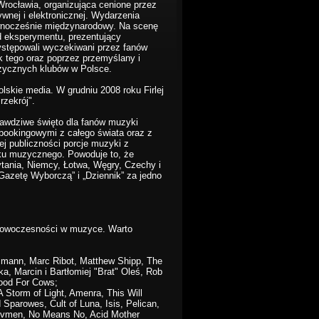
Wrocławia, organizująca cenione przez
wnej i elektronicznej. Wydarzenia
ównocześnie międzynarodowy. Na scenę
od eksperymentu, prezentujący
ystępowali wyczekiwani przez fanów
k tego oraz poprzez przemyślany i
zycznych klubów w Polsce.
polskie media. W grudniu 2008 roku Firlej
rzekrój".
 prawdziwe święto dla fanów muzyki
bookingowymi z całego świata oraz z
j publiczności porcje muzyki z
nku muzycznego. Powoduje to, że
ytania, Niemcy, Łotwa, Węgry, Czechy i
Gazetę Wyborczą” i „Dziennik” za jedno
y nowoczesności w muzyce. Warto
smann, Marc Ribot, Matthew Shipp, The
ka, Marcin i Bartłomiej "Brat" Oleś, Rob
Good For Cows;
Storm of Light, Amenra, This Will
Sparowes, Cult of Luna, Isis, Pelican,
 Lvmen, No Means No, Acid Mother