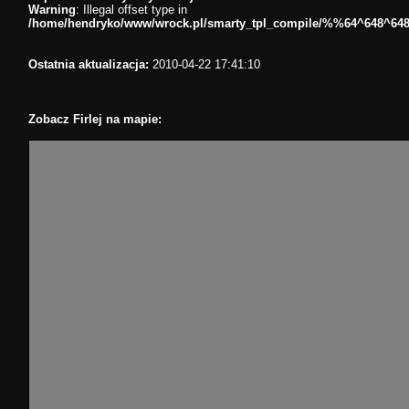
Warning
: Illegal offset type in
/home/hendryko/www/wrock.pl/smarty_tpl_compile/%%64^648^64
Ostatnia aktualizacja:
2010-04-22 17:41:10
Zobacz Firlej na mapie: