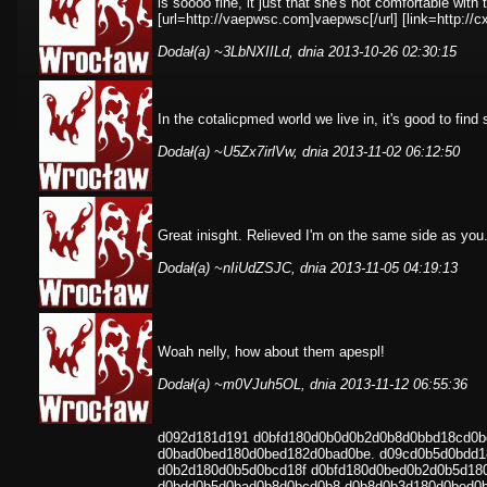
is soooo fine, it just that she's not comfortable with
[url=http://vaepwsc.com]vaepwsc[/url] [link=http://cx
Dodał(a)
~3LbNXIILd
, dnia 2013-10-26 02:30:15
In the cotalicpmed world we live in, it's good to find
Dodał(a)
~U5Zx7irlVw
, dnia 2013-11-02 06:12:50
Great inisght. Relieved I'm on the same side as you
Dodał(a)
~nIiUdZSJC
, dnia 2013-11-05 04:19:13
Woah nelly, how about them apespl!
Dodał(a)
~m0VJuh5OL
, dnia 2013-11-12 06:55:36
d092d181d191 d0bfd180d0b0d0b2d0b8d0bbd18cd0b
d0bad0bed180d0bed182d0bad0be. d09cd0b5d0bdd1
d0b2d180d0b5d0bcd18f d0bfd180d0bed0b2d0b5d18
d0bdd0b5d0bad0b8d0bcd0b8 d0b8d0b3d180d0bed0