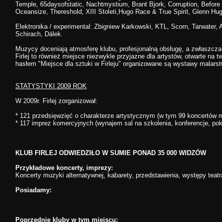
Temple, 65daysofstatic, Nachtmystium, Brant Bjork, Corruption, Before 
Oceansize, Thereshold, XIII Stoleti,Hugo Race & True Spirit, Glenn Hug
Elektronika / experimental: Zbigniew Karkowski, KTL, Scorn, Tarwater, 
Schirach, Dälek.
Muzycy doceniają atmosferę klubu, profesjonalną obsługę, a zwłaszcza
Firlej to również miejsce niezwykle przyjazne dla artystów, otwarte na 
hasłem "Miejsce dla sztuki w Firleju" organizowane są wystawy malarstwa,
STATYSTYKI 2009 ROK
W 2009r. Firlej zorganizował:
* 121 przedsięwzięć o charakterze artystycznym (w tym 99 koncertów
* 117 imprez komercyjnych (wynajem sal na szkolenia, konferencje, poka
KLUB FIRLEJ ODWIEDZIŁO W SUMIE PONAD 35 000 WIDZÓW
Przykładowe koncerty, imprezy:
Koncerty muzyki alternatywnej, kabarety, przedstawienia, występy teatr
Posiadamy:
Poprzednie kluby w tym miejscu: