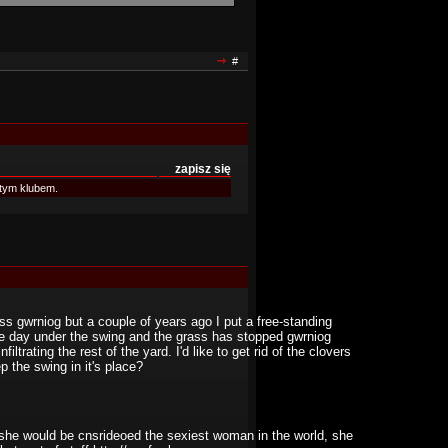
#
zapisz się
tym klubem.
s gwrniog but a couple of years ago I put a free-standing
he day under the swing and the grass has stopped gwrniog
trating the rest of the yard. I'd like to get rid of the clovers
 the swing in it's place?
 she would be cnsrideoed the sexiest woman in the world, she