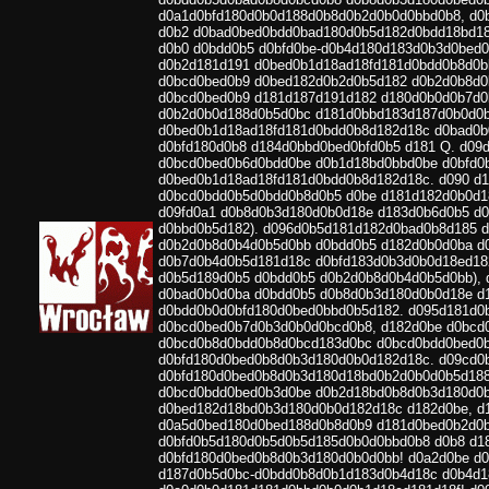
d0a1d0bfd180d0b0d188d0b8d0b2d0b0d0bbd0b8, d0
d0b2 d0bad0bed0bdd0bad180d0b5d182d0bdd18bd18
d0b0 d0bdd0b5 d0bfd0be-d0b4d180d183d0b3d0bed0
d0b2d181d191 d0bed0b1d18ad18fd181d0bdd0b8d0b
d0bcd0bed0b9 d0bed182d0b2d0b5d182 d0b2d0b8d0
d0bcd0bed0b9 d181d187d191d182 d180d0b0d0b7d0
d0b2d0b0d188d0b5d0bc d181d0bbd183d187d0b0d0b
d0bed0b1d18ad18fd181d0bdd0b8d182d18c d0bad0
d0bfd180d0b8 d184d0bbd0bed0bfd0b5 d181 Q. d09
d0bcd0bed0b6d0bdd0be d0b1d18bd0bbd0be d0bfd0
d0bed0b1d18ad18fd181d0bdd0b8d182d18c. d090 d
d0bcd0bdd0b5d0bdd0b8d0b5 d0be d181d182d0b0d1
d09fd0a1 d0b8d0b3d180d0b0d18e d183d0b6d0b5 d
d0bbd0b5d182). d096d0b5d181d182d0bad0b8d185 
d0b2d0b8d0b4d0b5d0bb d0bdd0b5 d182d0b0d0ba d
d0b7d0b4d0b5d181d18c d0bfd183d0b3d0b0d18ed18
d0b5d189d0b5 d0bdd0b5 d0b2d0b8d0b4d0b5d0bb),
d0bad0b0d0ba d0bdd0b5 d0b8d0b3d180d0b0d18e d
d0bdd0b0d0bfd180d0bed0bbd0b5d182. d095d181d0
d0bcd0bed0b7d0b3d0b0d0bcd0b8, d182d0be d0bcd
d0bcd0b8d0bdd0b8d0bcd183d0bc d0bcd0bdd0bed0
d0bfd180d0bed0b8d0b3d180d0b0d182d18c. d09cd0
d0bfd180d0bed0b8d0b3d180d18bd0b2d0b0d0b5d188
d0bcd0bdd0bed0b3d0be d0b2d18bd0b8d0b3d180d0b
d0bed182d18bd0b3d180d0b0d182d18c d182d0be, d
d0a5d0bed180d0bed188d0b8d0b9 d181d0bed0b2d0b
d0bfd0b5d180d0b5d0b5d185d0b0d0bbd0b8 d0b8 d1
d0bfd180d0bed0b8d0b3d180d0b0d0bb! d0a2d0be d
d187d0b5d0bc-d0bdd0b8d0b1d183d0b4d18c d0b4d1