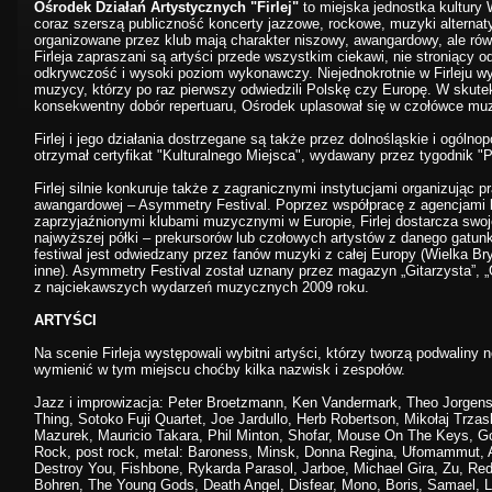
Ośrodek Działań Artystycznych "Firlej"
to miejska jednostka kultury 
coraz szerszą publiczność koncerty jazzowe, rockowe, muzyki alternaty
organizowane przez klub mają charakter niszowy, awangardowy, ale r
Firleja zapraszani są artyści przede wszystkim ciekawi, nie stroniący 
odkrywczość i wysoki poziom wykonawczy. Niejednokrotnie w Firleju w
muzycy, którzy po raz pierwszy odwiedzili Polskę czy Europę. W skute
konsekwentny dobór repertuaru, Ośrodek uplasował się w czołówce mu
Firlej i jego działania dostrzegane są także przez dolnośląskie i ogólno
otrzymał certyfikat "Kulturalnego Miejsca", wydawany przez tygodnik "P
Firlej silnie konkuruje także z zagranicznymi instytucjami organizując
awangardowej – Asymmetry Festival. Poprzez współpracę z agencjami 
zaprzyjaźnionymi klubami muzycznymi w Europie, Firlej dostarcza swoje
najwyższej półki – prekursorów lub czołowych artystów z danego gatu
festiwal jest odwiedzany przez fanów muzyki z całej Europy (Wielka Br
inne). Asymmetry Festival został uznany przez magazyn „Gitarzysta”, „
z najciekawszych wydarzeń muzycznych 2009 roku.
ARTYŚCI
Na scenie Firleja występowali wybitni artyści, którzy tworzą podwalin
wymienić w tym miejscu choćby kilka nazwisk i zespołów.
Jazz i improwizacja: Peter Broetzmann, Ken Vandermark, Theo Jorgen
Thing, Sotoko Fuji Quartet, Joe Jardullo, Herb Robertson, Mikołaj Trzas
Mazurek, Mauricio Takara, Phil Minton, Shofar, Mouse On The Keys, 
Rock, post rock, metal: Baroness, Minsk, Donna Regina, Ufomammut, A 
Destroy You, Fishbone, Rykarda Parasol, Jarboe, Michael Gira, Zu, Red 
Bohren, The Young Gods, Death Angel, Disfear, Mono, Boris, Samael,