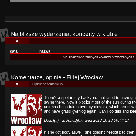
Najbliższe wydarzenia, koncerty w klubie
»
data
nazwa
Nie znaleziono żadnych wydarzeń związanych z 
Komentarze, opinie - Firlej Wrocław
»
Opinie na temat klubu:
There's a spot in my backyard that used to have gras
swing there. Now it blocks most of the sun during t
and has been taken over by clovers, which are now infil
and have grass gwrniog again. Can I do this and keep
Dodał(a)
~zlUcacBj07
, dnia 2013-10-18 00:44:17
If she got body aswell, she doesn't needďťż to then