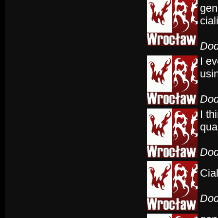
gene
cial
Dod
I e
usin
Dod
I t
qua
Dod
Cia
Dod