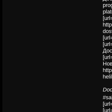
pro
pla
[ur
htt
dos
[ur
[ur
Дос
[ur
Нов
htt
hel
Dod
#sa
[ur
[ur