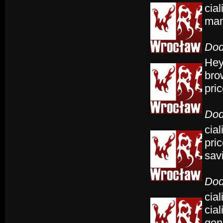
cial
man
Dod
Hey
bro
pric
Dod
cial
pric
savi
Dod
cia
cial
gen