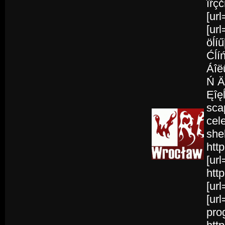
îŕçč
[ur
[url
öĺíű
Ćĺí
Áîë
Ń Ä
Ęîęĺ
scap
cel
she
htt
[ur
htt
[url
[url
pro