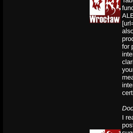
Tab
fun
ALE
[url
als
prod
for
int
clar
your
meal
int
cert
Dod
I r
post
sug