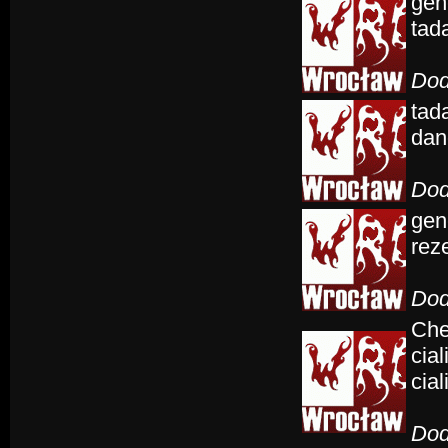
gene
tada
Dod
tada
dan
Dod
gene
reze
Dod
Che
cial
cial
Dod