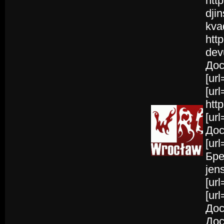
htt
dji
kva
htt
dev
Дос
[url
[ur
htt
[ur
Дост
[ur
Бре
jen
[ur
[ur
Дос
Дос