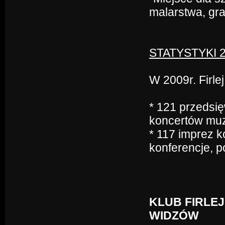
malarstwa, grafi
STATYSTYKI 
W 2009r. Firle
* 121 przedsi
koncertów mu
* 117 imprez 
konferencje, p
KLUB FIRLEJ
WIDZÓW