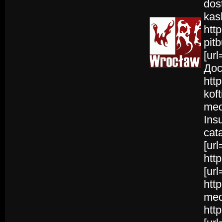
dos
kas
htt
pit
[ur
Дос
htt
kof
med
Insu
cat
[ur
htt
[ur
htt
med
htt