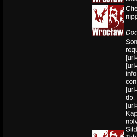
Che
nip
Dod
Som
req
[url
[ur
inf
con
[ur
do. 
[ur
Kap
nol
Sil