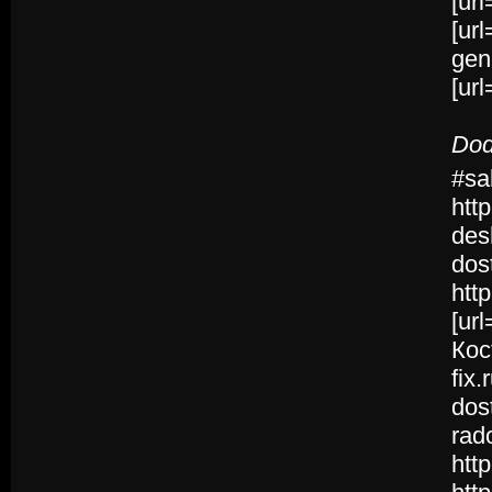
[url
[url
gene
[url
Dod
#sa
htt
des
dos
htt
[ur
Кос
fix
dos
rad
htt