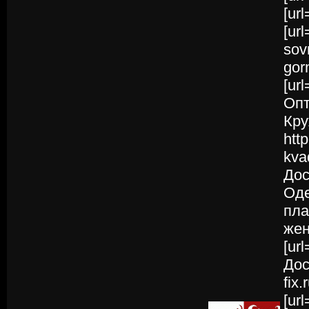
[ur
[ur
sov
gor
[ur
Опт
Кру
htt
kva
Дос
Оде
пла
жен
[ur
Дос
fix.
[url