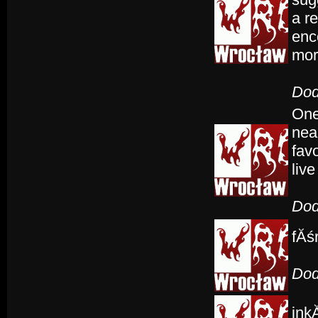
a re
enc
more
Dod
One
nea
fav
liv
Dod
fĂśr
Dod
inkĂ