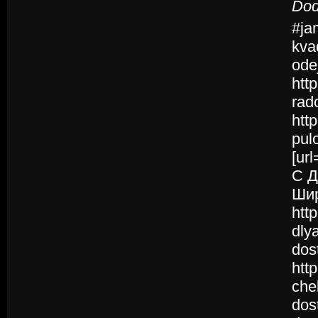
Dod
#ja
kva
ode
http
rad
http
pul
[ur
С Д
Шир
http
dly
dos
htt
che
dos