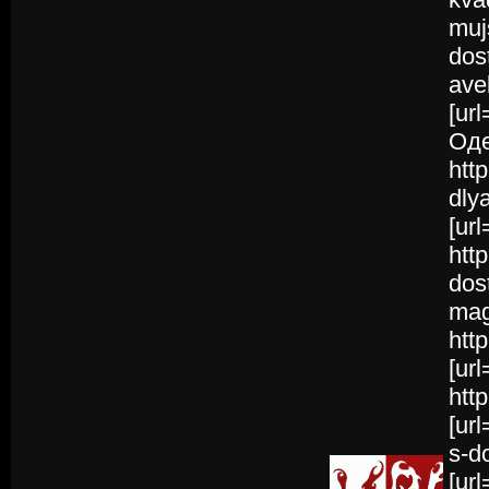
muj
dos
ave
[ur
Оде
htt
dly
[ur
htt
dos
mag
htt
[ur
http
[ur
s-d
[ur