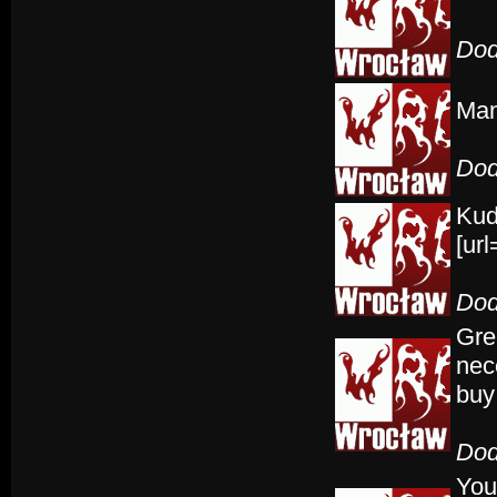
Dod
Man
Dod
Kud
[url
Dod
Gre
nec
buy
Dod
You