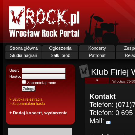
Strona główna
Ogłoszenia
Koncerty
Zesp
Studia nagrań
Salki prób
Patronat
Rela
Klub Firlej
User:
Hasło:
»
Wrocław, 53-50
Zapamiętaj mnie
Kontakt
> Szybka rejestracja
Telefon: (071)
> Zapomnialem hasla
Telefon: 0 695
+ Dodaj koncert, wydarzenie
Mail: