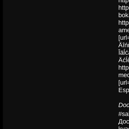
htt
htt
bok
http
amer
[ur
Äîń
Îäĺ
Äćĺ
http
med
[ur
Esp
Dod
#sa
Дос
kva