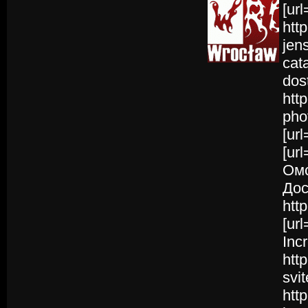
[ur
htt
jens
cat
dos
htt
pho
[ur
[ur
Омс
Дос
htt
[ur
Inc
htt
svi
htt