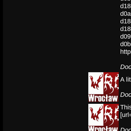
d18
d0a
d18
d18
d09
d0b
htt
Dod
A li
Dod
This
[ur
Dod