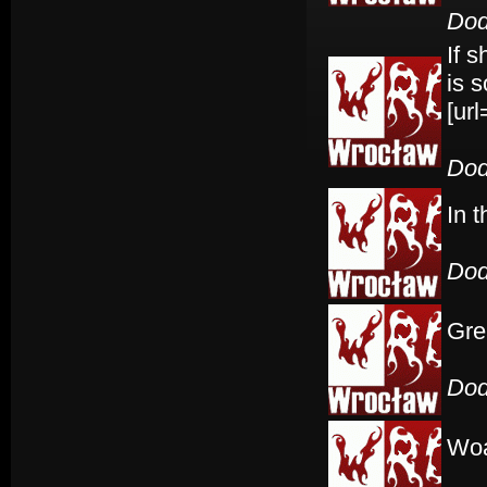
Dod
If 
is s
[url
Dod
In t
Dod
Gre
Dod
Woa