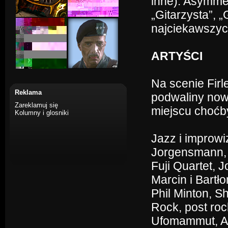
inne). Asymme
„Gitarzysta”, 
najciekawszy
ARTYŚCI
Na scenie Firl
Reklama
podwaliny now
Zareklamuj się
miejscu choćby
Kolumny i glosniki
Jazz i improw
Jorgensmann, 
Fuji Quartet, 
Marcin i Bartł
Phil Minton, 
Rock, post roc
Ufomammut, A S