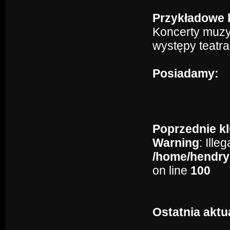
Przykładowe k
Koncerty muzyk
występy teatra
Posiadamy:
Poprzednie kl
Warning
: Ille
/home/hendry
on line
100
Ostatnia aktu