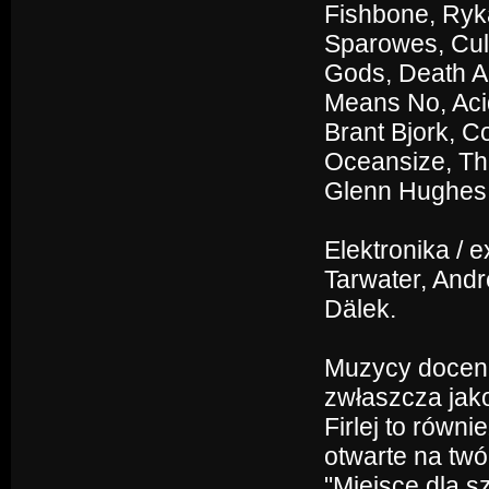
Fishbone, Ryka
Sparowes, Cult
Gods, Death A
Means No, Aci
Brant Bjork, C
Oceansize, The
Glenn Hughes, 
Elektronika / 
Tarwater, Andr
Dälek.
Muzycy docenia
zwłaszcza jak
Firlej to równ
otwarte na tw
"Miejsce dla s