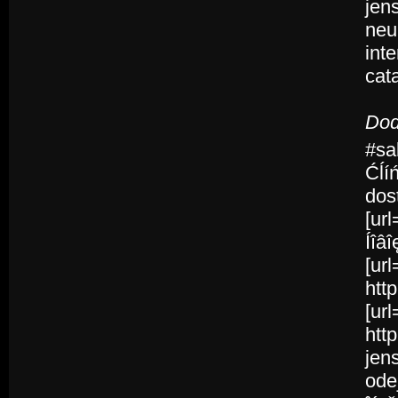
jen
neu
int
cat
Dod
#sa
Ćĺí
dos
[ur
Íîâî
[ur
htt
[ur
htt
jen
ode