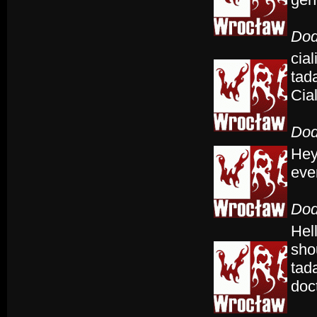
Dod
cial
tada
Cia
Dod
Hey
eve
Dod
Hel
sho
tada
doct