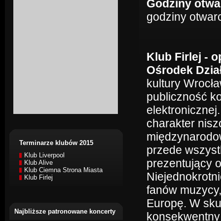
Godziny otwa
godziny otwarc
Klub Firlej - o
Ośrodek Dział
kultury Wrocła
publiczność ko
elektroniczne
charakter nis
międzynarodowy
Terminarze klubów 2015
przede wszystk
Klub Liverpool
prezentujący 
Klub Alive
Klub Ciemna Strona Miasta
Niejednokrotni
Klub Firlej
fanów muzycy, 
Europę. W sku
Najbliższe patronowane koncerty
konsekwentny 