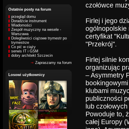
czołówce muzy
Ostatnie posty na forum
przegląd domu
Firlej i jego d
Doradźcie instrument
Wiadomości
ogólnopolskie 
Zespół muzyczny na wesele -
Warszawa
certyfikat "Ku
Dolegliwości ciążowe trymestr po
trymestrze
"Przekrój".
Co pić w ciąży
serwis IT i GSM
dobry architekt Szczecin
Firlej silnie k
Zapraszamy na forum
organizując p
– Asymmetry F
Losowi użytkownicy
bookingowymi 
klubami muzycz
publiczności p
lub czołowych
Powoduje to, ż
całej Europy (