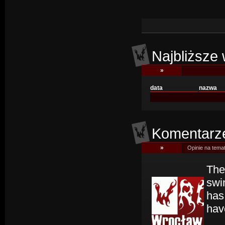
Najbliższe 
»
data
nazwa
Komentarze,
»
Opinie na temat
The
swi
has 
hav