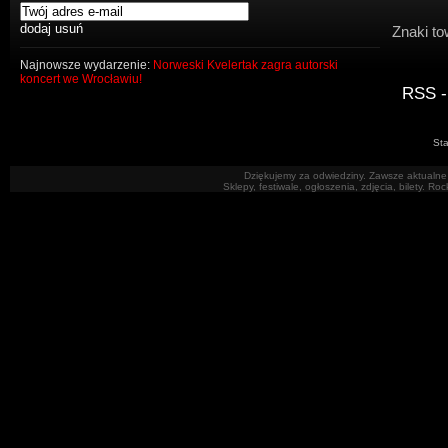
Znaki to
Najnowsze wydarzenie:
Norweski Kvelertak zagra autorski
koncert we Wrocławiu!
RSS -
Sta
Dziękujemy za odwiedziny. Zawsze aktualne 
Sklepy, festiwale, ogłoszenia, zdjęcia, bilety. R