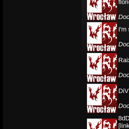
flor
Dod
I'm 
Dod
Rai
Dod
DiV
Dod
8dD
[li