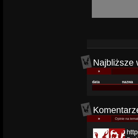
Najbliższe 
»
data
nazwa
Komentarze
»
Opinie na temat
htt