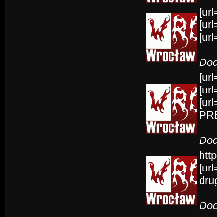
[ur
[url
[ur
Dod
[url
[ur
[ur
PRE
Dod
http
[url
dru
Dod