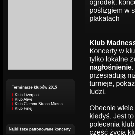
ogródek, konce
poślizgiem w 
plakatach
Klub Madness
Koncerty w klu
tylko lokalne 
nagłośnienie
.
przesiadują ni
turnieje, poka
Terminarze klubów 2015
ludzi.
Klub Liverpool
Klub Alive
Klub Ciemna Strona Miasta
Obecnie wiele
Klub Firlej
kiedyś. Jest t
polecenia klu
Najbliższe patronowane koncerty
część życia kl