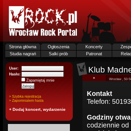
Strona główna
Ogłoszenia
Koncerty
Zesp
Studia nagrań
Salki prób
Patronat
Rela
Klub Madn
User:
Hasło:
»
Wrocław , 50-5
Zapamiętaj mnie
Kontakt
> Szybka rejestracja
Telefon: 5019
> Zapomnialem hasla
+ Dodaj koncert, wydarzenie
Godziny otwa
codziennie od 