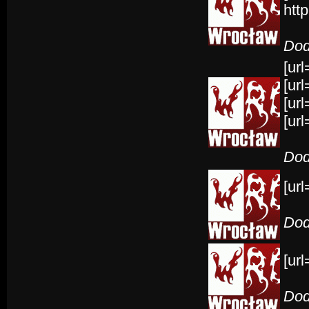
htt
Dod
[ur
[url
[url
[url
Dod
[url
Dod
[url
Dod