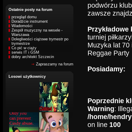
podwórzu klub
Ostatnie posty na forum
zawsze znajdz
przegląd domu
Doradźcie instrument
Wiadomości
Przykładowe k
Zespół muzyczny na wesele -
Warszawa
turniej piłkar
Dolegliwości ciążowe trymestr po
trymestrze
Muzyka lat 70 
Co pić w ciąży
Reggae Party
serwis IT i GSM
dobry architekt Szczecin
Zapraszamy na forum
Posiadamy:
Losowi użytkownicy
Poprzednie kl
Warning
: Ille
/home/hendry
on line
100