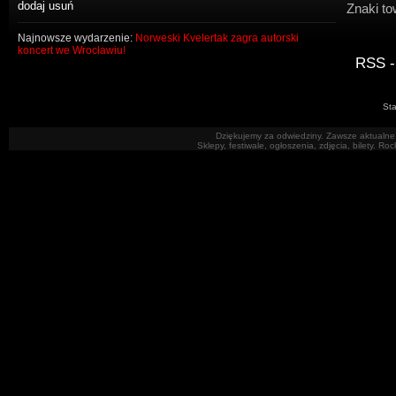
Znaki to
Najnowsze wydarzenie:
Norweski Kvelertak zagra autorski
koncert we Wrocławiu!
RSS -
Sta
Dziękujemy za odwiedziny. Zawsze aktualne 
Sklepy, festiwale, ogłoszenia, zdjęcia, bilety. R