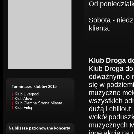
Od poniedziałk
Sobota - niedz
klienta.
Klub Droga do
Klub Droga do
odważnym, o n
się w podziem
Terminarze klubów 2015
muzyczne mekki
Klub Liverpool
Klub Alive
wszystkich od
Klub Ciemna Strona Miasta
dużą i chillou
Klub Firlej
wokół poduszk
muzycznych Me
Najbliższe patronowane koncerty
inne akcje na 