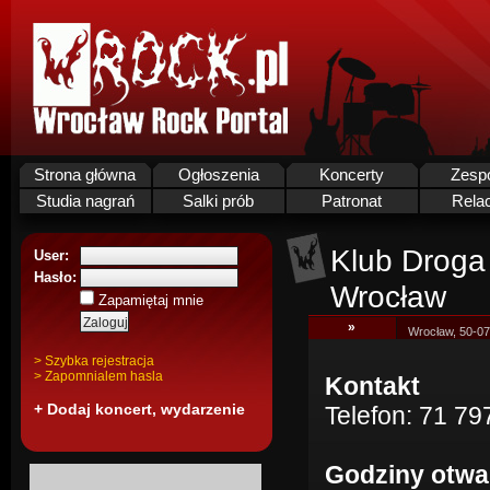
Strona główna
Ogłoszenia
Koncerty
Zesp
Studia nagrań
Salki prób
Patronat
Rela
Klub Droga 
User:
Hasło:
Wrocław
Zapamiętaj mnie
»
Wrocław, 50-0
> Szybka rejestracja
> Zapomnialem hasla
Kontakt
+ Dodaj koncert, wydarzenie
Telefon: 71 79
Godziny otwa