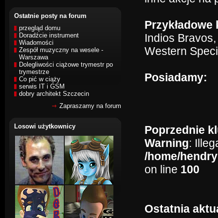
Ostatnie posty na forum
Przykładowe k
przegląd domu
Doradźcie instrument
Indios Bravos
Wiadomości
Western Speci
Zespół muzyczny na wesele -
Warszawa
Dolegliwości ciążowe trymestr po
trymestrze
Posiadamy:
Co pić w ciąży
serwis IT i GSM
dobry architekt Szczecin
Zapraszamy na forum
Losowi użytkownicy
Poprzednie kl
Warning
: Ille
/home/hendry
on line
100
Ostatnia aktu