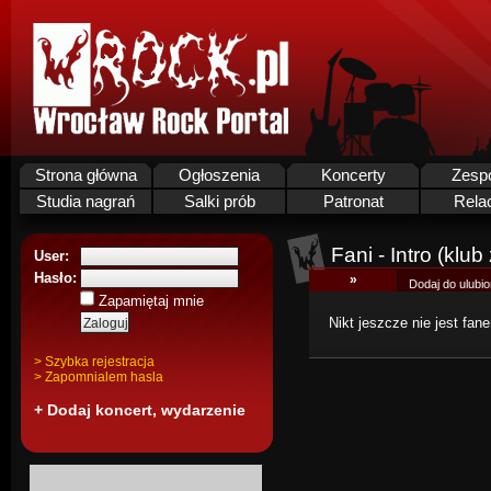
Strona główna
Ogłoszenia
Koncerty
Zesp
Studia nagrań
Salki prób
Patronat
Rela
Fani - Intro (klu
User:
Hasło:
»
Dodaj do ulubi
Zapamiętaj mnie
Nikt jeszcze nie jest fan
> Szybka rejestracja
> Zapomnialem hasla
+ Dodaj koncert, wydarzenie