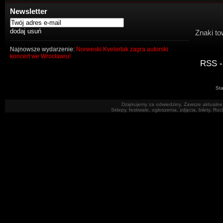
Newsletter
Znaki to
Najnowsze wydarzenie:
Norweski Kvelertak zagra autorski
koncert we Wrocławiu!
RSS -
Sta
Dziękujemy za odwiedziny. Zawsze aktualne 
Sklepy, festiwale, ogłoszenia, zdjęcia, bilety. R