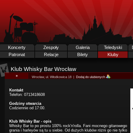
Koncerty
Zespoły
Galeria
Teledyski
Patronat
Relacje
Bilety
Kluby
Klub Whisky Bar Wrocław
»
Wrocław, ul. Włodkowica 18 |
Dodaj do ulubionych
Kontakt
Telefon: 0713418608
Godziny otwarcia
Codziennie od 17:00.
Klub Whisky Bar - opis
Whisky Bar to po prostu 100% rock'n'rolla. Fani mocnego gitarowego
grania i harleyów są tu u siebie. Od dużych klubów różni go nie tylko