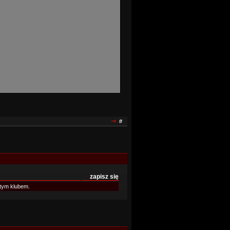
#
zapisz się
tym klubem.