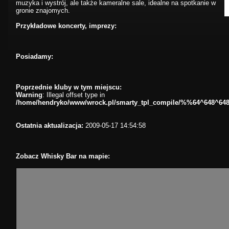
muzyka i wystrój, ale także kameralne sale, idealne na spotkanie w
gronie znajomych.
Przykładowe koncerty, imprezy:
Posiadamy:
Poprzednie kluby w tym miejscu:
Warning
: Illegal offset type in
/home/hendryko/www/wrock.pl/smarty_tpl_compile/%%64^648^64
Ostatnia aktualizacja:
2009-05-17 14:54:58
Zobacz Whisky Bar na mapie: