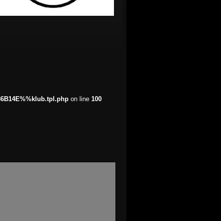
86B14E%%klub.tpl.php
on line
100