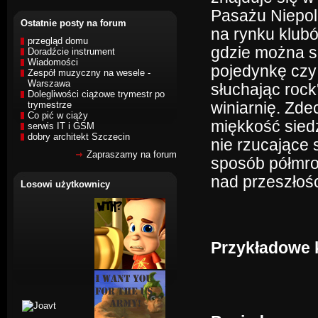
Pasażu Niepol
Ostatnie posty na forum
na rynku klubó
przegląd domu
gdzie można sp
Doradźcie instrument
Wiadomości
pojedynkę czy
Zespół muzyczny na wesele -
Warszawa
słuchając rock
Dolegliwości ciążowe trymestr po
trymestrze
winiarnię. Zde
Co pić w ciąży
miękkość siedz
serwis IT i GSM
dobry architekt Szczecin
nie rzucające 
Zapraszamy na forum
sposób półmro
nad przeszłośc
Losowi użytkownicy
Przykładowe k