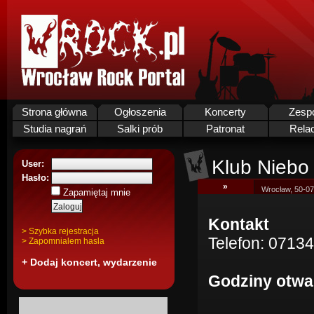
Strona główna
Ogłoszenia
Koncerty
Zesp
Studia nagrań
Salki prób
Patronat
Rela
Klub Niebo
User:
Hasło:
»
Wrocław, 50-0
Zapamiętaj mnie
Kontakt
> Szybka rejestracja
Telefon: 0713
> Zapomnialem hasla
+ Dodaj koncert, wydarzenie
Godziny otwa