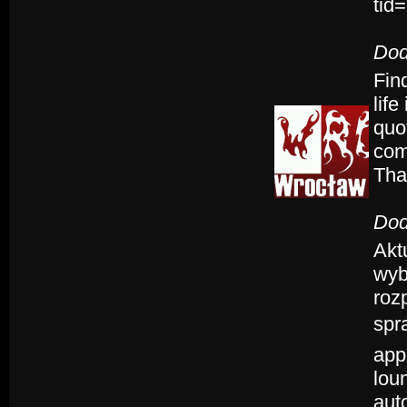
tid
Dod
Fin
lif
quo
com
Tha
Dod
Akt
wyb
roz
spr
app
loun
aut