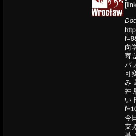
[li
Dod
htt
f=
向学
寄 
バノ
可
み 
丼 
い 田
f=
今
支え
基 