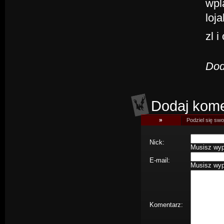
wpl
loj
zl i
Dod
Dodaj kome
»
Podziel się swoj
Nick:
Musisz wype
E-mail:
Musisz wype
Komentarz: