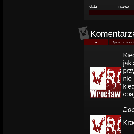
data
nazwa
Komentarze
»
Opinie na temat
Kie
jak
prz
nie
kie
ćpa
Dod
Kra