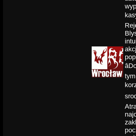
wyp
kas
Rej
Bly
int
akc
pop
âD
tym
kor
sro
Atr
naj
zak
poc