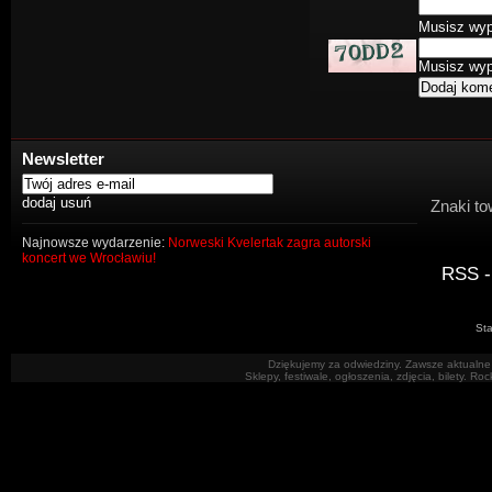
Musisz wype
Musisz wype
Newsletter
Znaki to
Najnowsze wydarzenie:
Norweski Kvelertak zagra autorski
koncert we Wrocławiu!
RSS -
Sta
Dziękujemy za odwiedziny. Zawsze aktualne 
Sklepy, festiwale, ogłoszenia, zdjęcia, bilety. R