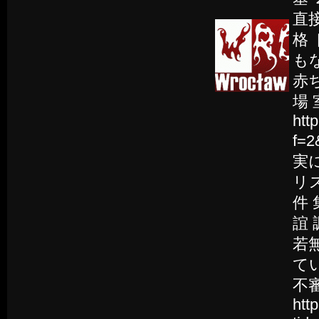
直
格
もな
赤ち
場 
htt
f=
実に
リス
件 
誼 
若無
て
不審
htt