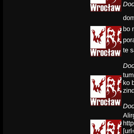
Dod
dom
bo 
por
te 
Dod
tum
ko b
zin
Dod
Alir
htt
[ur