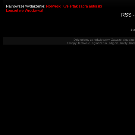
Najnowsze wydarzenie:
Norweski Kvelertak zagra autorski
koncert we Wrocławiu!
RSS -
Sta
Dziękujemy za odwiedziny. Zawsze aktualne 
Sklepy, festiwale, ogłoszenia, zdjęcia, bilety. R