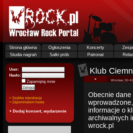
Strona główna
Ogłoszenia
Koncerty
Zesp
Studia nagrań
Salki prób
Patronat
Rela
Klub Ciemn
User:
Hasło:
»
Wrocław, 50-41
Zapamiętaj mnie
Obecnie dane k
> Szybka rejestracja
wprowadzone,
> Zapomnialem hasla
informacje o 
+ Dodaj koncert, wydarzenie
archiwalnych i
wrock.pl