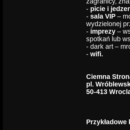
zagranicy, zna
-
picie i jedze
-
sala VIP
– mo
wydzielonej pr
-
imprezy
– ws
spotkań lub w
- dark art – m
-
wifi.
Ciemna Stron
pl. Wróblewsk
50-413 Wrocl
Przykładowe k