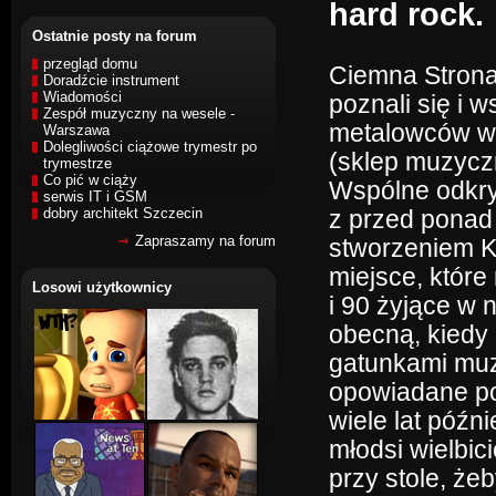
hard rock.
Ostatnie posty na forum
przegląd domu
Ciemna Strona 
Doradźcie instrument
Wiadomości
poznali się i 
Zespół muzyczny na wesele -
metalowców w
Warszawa
Dolegliwości ciążowe trymestr po
(sklep muzycz
trymestrze
Co pić w ciąży
Wspólne odkry
serwis IT i GSM
dobry architekt Szczecin
z przed ponad
Zapraszamy na forum
stworzeniem K
miejsce, które
Losowi użytkownicy
i 90 żyjące w
obecną, kiedy 
gatunkami muz
opowiadane po 
wiele lat późni
młodsi wielbic
przy stole, że