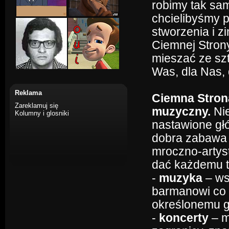
robimy tak samo
chcielibyśmy 
stworzenia i zi
Ciemnej Stron
mieszać ze szt
Was, dla Nas, d
Reklama
Ciemna Strona
Zareklamuj się
muzyczny.
Nie
Kolumny i glosniki
nastawione głó
dobra zabawa 
mroczno-artys
dać każdemu to
-
muzyka
– ws
barmanowi co 
określonemu g
-
koncerty
– m