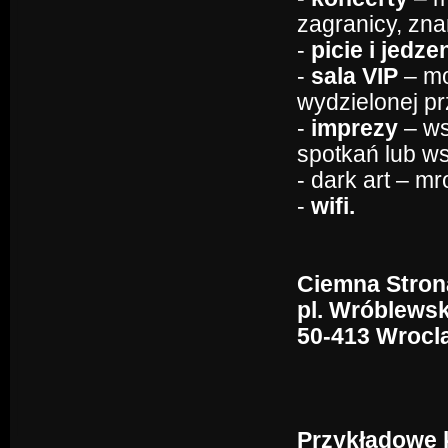
zagranicy, zna
-
picie i jedze
-
sala VIP
– mo
wydzielonej pr
-
imprezy
– ws
spotkań lub w
- dark art – m
-
wifi.
Ciemna Stron
pl. Wróblewsk
50-413 Wrocl
Przykładowe k