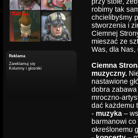
przy stole, że
robimy tak samo
chcielibyśmy 
stworzenia i zi
Ciemnej Stron
mieszać ze szt
Was, dla Nas, d
Reklama
Zareklamuj się
Ciemna Strona
Kolumny i glosniki
muzyczny.
Nie
nastawione głó
dobra zabawa 
mroczno-artys
dać każdemu to
-
muzyka
– ws
barmanowi co 
określonemu g
-
koncerty
– m