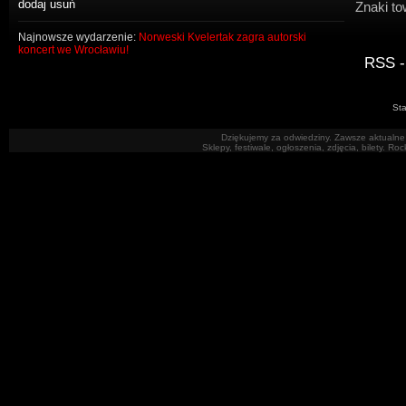
Znaki to
Najnowsze wydarzenie:
Norweski Kvelertak zagra autorski
koncert we Wrocławiu!
RSS -
Sta
Dziękujemy za odwiedziny. Zawsze aktualne 
Sklepy, festiwale, ogłoszenia, zdjęcia, bilety. R