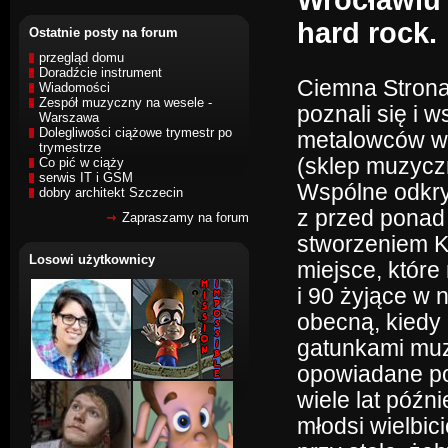
Wrocławiu w
hard rock.
Ostatnie posty na forum
przegląd domu
Doradźcie instrument
Ciemna Strona 
Wiadomości
Zespół muzyczny na wesele -
poznali się i 
Warszawa
Dolegliwości ciążowe trymestr po
metalowców w
trymestrze
(sklep muzycz
Co pić w ciąży
serwis IT i GSM
Wspólne odkry
dobry architekt Szczecin
z przed ponad
Zapraszamy na forum
stworzeniem K
Losowi użytkownicy
miejsce, które
i 90 żyjące w
obecną, kiedy 
gatunkami muz
opowiadane po 
wiele lat późni
młodsi wielbic