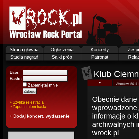
Strona główna
Ogłoszenia
Koncerty
Zesp
Studia nagrań
Salki prób
Patronat
Rela
Klub Ciemn
User:
Hasło:
»
Wrocław, 50-41
Zapamiętaj mnie
Obecnie dane k
> Szybka rejestracja
wprowadzone,
> Zapomnialem hasla
informacje o 
+ Dodaj koncert, wydarzenie
archiwalnych i
wrock.pl