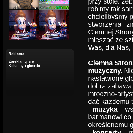
przy stole, że
robimy tak samo
chcielibyśmy 
stworzenia i zi
Ciemnej Stron
mieszać ze szt
Was, dla Nas, d
Reklama
Zareklamuj się
Ciemna Strona
Kolumny i glosniki
muzyczny.
Nie
nastawione głó
dobra zabawa 
mroczno-artys
dać każdemu to
-
muzyka
– ws
barmanowi co 
określonemu g
-
koncerty
– m