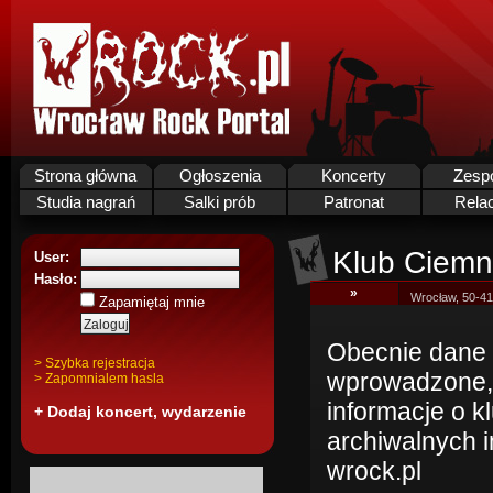
Strona główna
Ogłoszenia
Koncerty
Zesp
Studia nagrań
Salki prób
Patronat
Rela
Klub Ciemn
User:
Hasło:
»
Wrocław, 50-41
Zapamiętaj mnie
Obecnie dane k
> Szybka rejestracja
wprowadzone,
> Zapomnialem hasla
informacje o 
+ Dodaj koncert, wydarzenie
archiwalnych i
wrock.pl