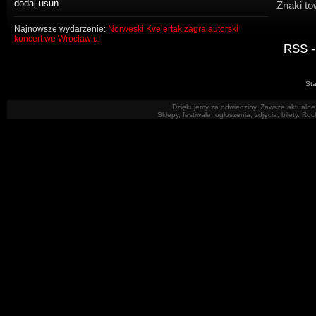
Znaki to
Najnowsze wydarzenie:
Norweski Kvelertak zagra autorski
koncert we Wrocławiu!
RSS -
Sta
Dziękujemy za odwiedziny. Zawsze aktualne 
Sklepy, festiwale, ogłoszenia, zdjęcia, bilety. R