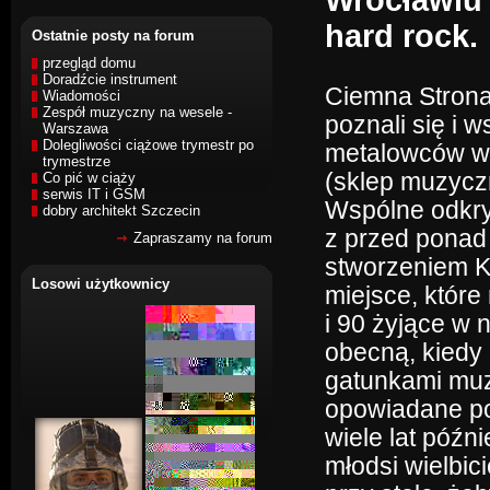
Wrocławiu w
hard rock.
Ostatnie posty na forum
przegląd domu
Doradźcie instrument
Ciemna Strona 
Wiadomości
Zespół muzyczny na wesele -
poznali się i 
Warszawa
Dolegliwości ciążowe trymestr po
metalowców w
trymestrze
(sklep muzycz
Co pić w ciąży
serwis IT i GSM
Wspólne odkry
dobry architekt Szczecin
z przed ponad
Zapraszamy na forum
stworzeniem K
Losowi użytkownicy
miejsce, które
i 90 żyjące w
obecną, kiedy 
gatunkami muz
opowiadane po 
wiele lat późni
młodsi wielbic