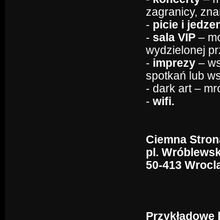
zagranicy, zna
-
picie i jedze
-
sala VIP
– mo
wydzielonej pr
-
imprezy
– ws
spotkań lub w
- dark art – m
-
wifi.
Ciemna Stron
pl. Wróblewsk
50-413 Wrocl
Przykładowe k