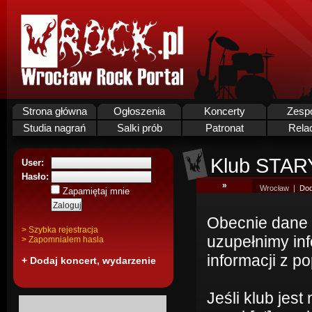
Strona główna
Ogłoszenia
Koncerty
Zesp
Studia nagrań
Salki prób
Patronat
Rela
Klub STAR
User:
Hasło:
»
Wrocław |
Dod
Zapamiętaj mnie
Obecnie dane 
> Szybka rejestracja
uzupełnimy in
> Zapomnialem hasla
informacji z po
+ Dodaj koncert, wydarzenie
Jeśli klub jes