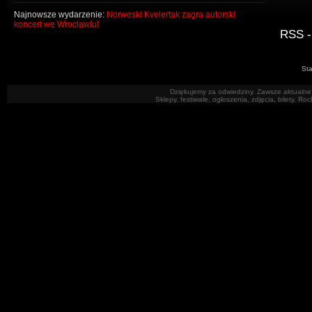
Najnowsze wydarzenie:
Norweski Kvelertak zagra autorski
koncert we Wrocławiu!
RSS -
Sta
Dziękujemy za odwiedziny. Zawsze aktualne 
Sklepy, festiwale, ogłoszenia, zdjęcia, bilety. R