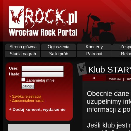
Strona główna
Ogłoszenia
Koncerty
Zesp
Studia nagrań
Salki prób
Patronat
Rela
Klub STAR
User:
Hasło:
»
Wrocław |
Dod
Zapamiętaj mnie
Obecnie dane 
> Szybka rejestracja
uzupełnimy in
> Zapomnialem hasla
informacji z po
+ Dodaj koncert, wydarzenie
Jeśli klub jes