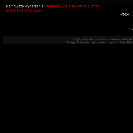
Najnowsze wydarzenie:
Norweski Kvelertak zagra autorski
koncert we Wrocławiu!
RSS -
Sta
Dziękujemy za odwiedziny. Zawsze aktualne 
Sklepy, festiwale, ogłoszenia, zdjęcia, bilety. R