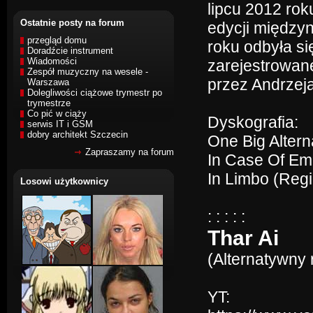
lipcu 2012 rok
Ostatnie posty na forum
edycji między
przegląd domu
roku odbyła si
Doradźcie instrument
Wiadomości
zarejestrowan
Zespół muzyczny na wesele -
przez Andrzej
Warszawa
Dolegliwości ciążowe trymestr po
trymestrze
Co pić w ciąży
Dyskografia:
serwis IT i GSM
dobry architekt Szczecin
One Big Alter
Zapraszamy na forum
In Case Of Em
In Limbo (Reg
Losowi użytkownicy
: : : : :
Thar Ai
(Alternatywny 
YT: