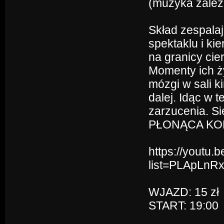
(muzyka zależn
Skład zespalaj
spektaklu i kie
na granicy cie
Momenty ich ż
mózgi w sali k
dalej. Idąc w 
zarzucenia. Sie
PŁONĄCA KOBIE
https://youtu.
list=PLApLn
WJAZD: 15 zł
START: 19:00