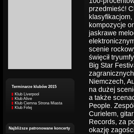
100-procentowy
przedmieść! C
klasyfikacjom,
kompozycje or
jaskrawe melo
elektroniczny
scenie rockowy
święcił tryumf
Big Star Festiv
zagranicznych
Niemczech, Aus
Terminarze klubów 2015
na dużej scen
Klub Liverpool
a także scenac
Klub Alive
Klub Ciemna Strona Miasta
People. Zespó
Klub Firlej
Curielem, gita
Records, za p
Najbliższe patronowane koncerty
okazję zagośc