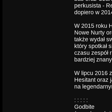
perkusista - R
dopiero w 2014
W 2015 roku H
Nowe Nurty or
także wydał sw
który spotkał
czasu zespół r
bardziej znan
W lipcu 2016 z
Hesitant oraz j
na legendarny
: : : : :
Godbite