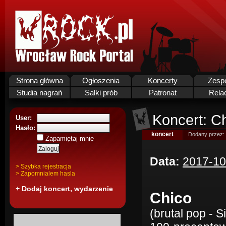
Strona główna
Ogłoszenia
Koncerty
Zesp
Studia nagrań
Salki prób
Patronat
Rela
Koncert: Ch
User:
Hasło:
koncert
Dodany przez:
Zapamiętaj mnie
Data:
2017-10
> Szybka rejestracja
> Zapomnialem hasla
+ Dodaj koncert, wydarzenie
Chico
(brutal pop - Si