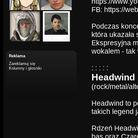
https://www.
FB: https://we
Podczas konce
która ukazała 
Ekspresyjna m
wokalem - tak
Reklama
Zareklamuj się
: : : : :
Kolumny i glosniki
Headwind
(rock/metal/al
Headwind to po
takich legend j
Rdzeń Headwin
bas oraz Czare