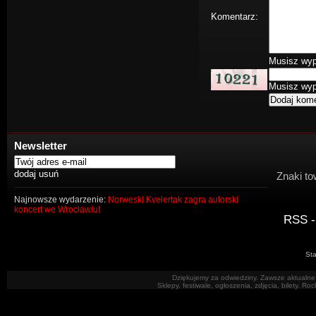
Komentarz:
Musisz wype
Musisz wype
Newsletter
Znaki to
Najnowsze wydarzenie:
Norweski Kvelertak zagra autorski
koncert we Wrocławiu!
RSS -
Sta
Dziękujemy za odwiedziny. Zawsze aktualne 
Sklepy, festiwale, ogłoszenia, zdjęcia, bilety. R