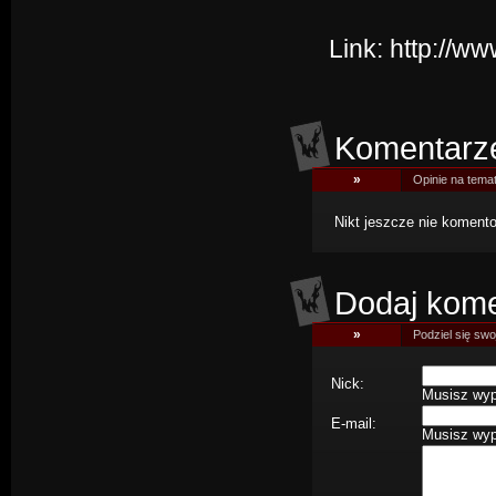
Link:
http://w
Komentarz
»
Opinie na tema
Nikt jeszcze nie komentow
Dodaj kome
»
Podziel się swoj
Nick:
Musisz wype
E-mail:
Musisz wype