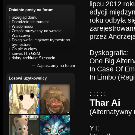
lipcu 2012 rok
Ostatnie posty na forum
edycji między
przegląd domu
roku odbyła si
Doradźcie instrument
Wiadomości
zarejestrowan
Zespół muzyczny na wesele -
przez Andrzej
Warszawa
Dolegliwości ciążowe trymestr po
trymestrze
Co pić w ciąży
Dyskografia:
serwis IT i GSM
dobry architekt Szczecin
One Big Alter
Zapraszamy na forum
In Case Of Em
In Limbo (Reg
Losowi użytkownicy
: : : : :
Thar Ai
(Alternatywny 
YT: