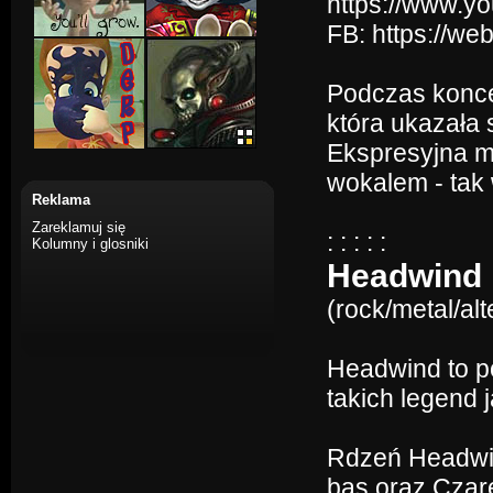
https://www.
FB: https://we
Podczas konce
która ukazała 
Ekspresyjna m
wokalem - tak
Reklama
Zareklamuj się
: : : : :
Kolumny i glosniki
Headwind
(rock/metal/al
Headwind to po
takich legend j
Rdzeń Headwin
bas oraz Czare