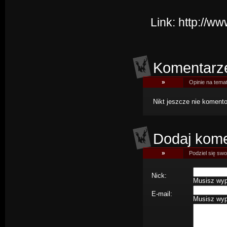
Link:
http://w
Komentarz
»
Opinie na tema
Nikt jeszcze nie komentow
Dodaj kome
»
Podziel się swoj
Nick:
Musisz wype
E-mail:
Musisz wype