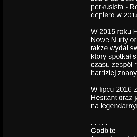
perkusista - R
dopiero w 2014
W 2015 roku H
Nowe Nurty or
także wydał sw
który spotkał
czasu zespół r
bardziej znan
W lipcu 2016 z
Hesitant oraz j
na legendarny
: : : : :
Godbite