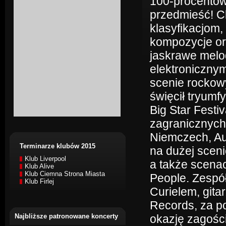
100-procentowy
przedmieść! C
klasyfikacjom,
kompozycje or
jaskrawe melo
elektroniczny
scenie rockowy
święcił tryumf
Big Star Festiv
zagranicznych
Niemczech, Aus
Terminarze klubów 2015
na dużej scen
Klub Liverpool
a także scenac
Klub Alive
Klub Ciemna Strona Miasta
People. Zespó
Klub Firlej
Curielem, gita
Records, za p
Najbliższe patronowane koncerty
okazję zagośc