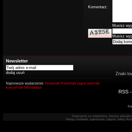
Komentarz:
Musisz wype
Musisz wype
Newsletter
Znaki to
Najnowsze wydarzenie:
Norweski Kvelertak zagra autorski
koncert we Wrocławiu!
RSS -
Sta
Dziękujemy za odwiedziny. Zawsze aktualne 
Sklepy, festiwale, ogłoszenia, zdjęcia, bilety. R