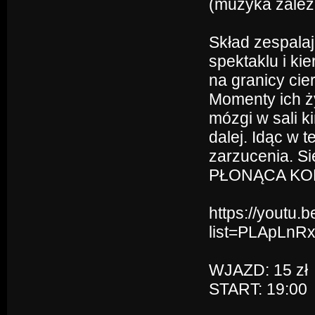
(muzyka zależn
Skład zespalaj
spektaklu i kie
na granicy cie
Momenty ich ż
mózgi w sali k
dalej. Idąc w 
zarzucenia. Sie
PŁONĄCA KOBIE
https://youtu.
list=PLApLn
WJAZD: 15 zł
START: 19:00