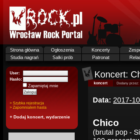
Strona główna
Ogłoszenia
Koncerty
Zesp
Studia nagrań
Salki prób
Patronat
Rela
Koncert: Ch
User:
Hasło:
koncert
Dodany przez:
Zapamiętaj mnie
Data:
2017-10
> Szybka rejestracja
> Zapomnialem hasla
+ Dodaj koncert, wydarzenie
Chico
(brutal pop - Si