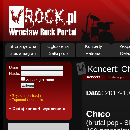
Strona główna
Ogłoszenia
Koncerty
Zesp
Studia nagrań
Salki prób
Patronat
Rela
Koncert: Ch
User:
Hasło:
koncert
Dodany przez:
Zapamiętaj mnie
Data:
2017-10
> Szybka rejestracja
> Zapomnialem hasla
+ Dodaj koncert, wydarzenie
Chico
(brutal pop - Si