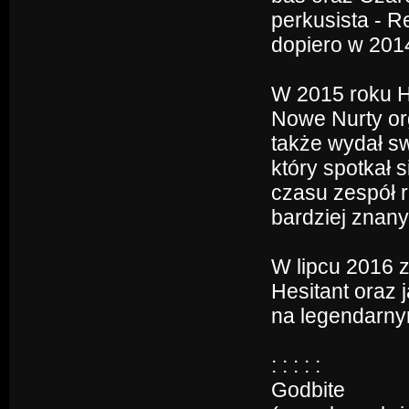
perkusista - R
dopiero w 2014
W 2015 roku H
Nowe Nurty or
także wydał sw
który spotkał
czasu zespół r
bardziej znan
W lipcu 2016 z
Hesitant oraz j
na legendarny
: : : : :
Godbite