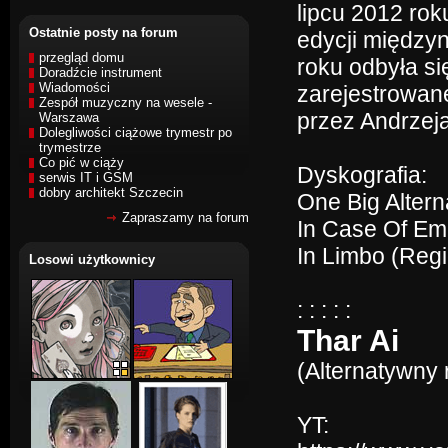
lipcu 2012 rok
Ostatnie posty na forum
edycji między
przegląd domu
roku odbyła si
Doradźcie instrument
Wiadomości
zarejestrowan
Zespół muzyczny na wesele -
przez Andrzej
Warszawa
Dolegliwości ciążowe trymestr po
trymestrze
Co pić w ciąży
Dyskografia:
serwis IT i GSM
dobry architekt Szczecin
One Big Alter
Zapraszamy na forum
In Case Of Em
In Limbo (Reg
Losowi użytkownicy
: : : : :
Thar Ai
(Alternatywny 
YT: