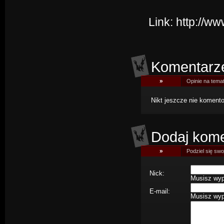
Link:
http://w
Komentarz
»
Opinie na tema
Nikt jeszcze nie komentow
Dodaj kome
»
Podziel się swoj
Nick:
Musisz wype
E-mail:
Musisz wype