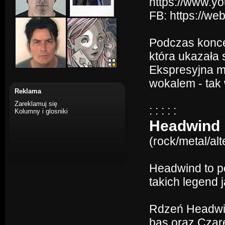
https://www.
FB: https://we
Podczas konce
która ukazała 
Ekspresyjna m
wokalem - tak
Reklama
Zareklamuj się
: : : : :
Kolumny i glosniki
Headwind
(rock/metal/al
Headwind to po
takich legend j
Rdzeń Headwin
bas oraz Czare