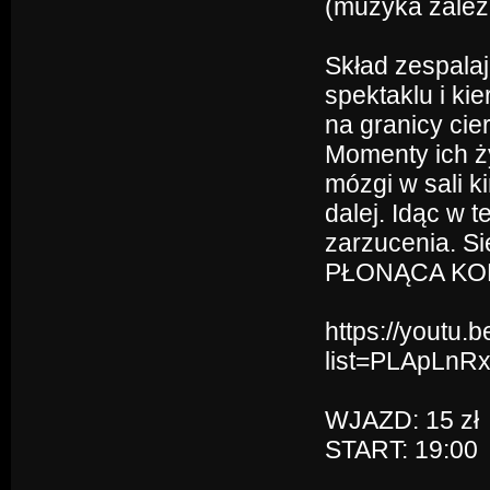
(muzyka zależn
Skład zespalaj
spektaklu i kie
na granicy cie
Momenty ich ż
mózgi w sali k
dalej. Idąc w 
zarzucenia. Sie
PŁONĄCA KOBIE
https://youtu.
list=PLApLn
WJAZD: 15 zł
START: 19:00