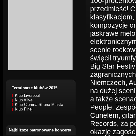
100-procentowy
przedmieść! C
klasyfikacjom,
kompozycje or
jaskrawe melo
elektroniczny
scenie rockowy
święcił tryumf
Big Star Festiv
zagranicznych
Niemczech, Aus
Terminarze klubów 2015
na dużej scen
Klub Liverpool
a także scenac
Klub Alive
Klub Ciemna Strona Miasta
People. Zespó
Klub Firlej
Curielem, gita
Records, za p
Najbliższe patronowane koncerty
okazję zagośc