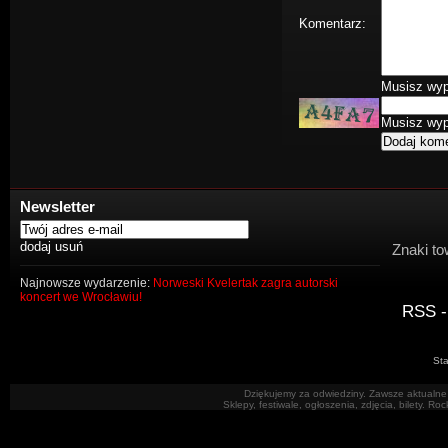
Komentarz:
Musisz wype
Musisz wype
Newsletter
Znaki to
Najnowsze wydarzenie:
Norweski Kvelertak zagra autorski
koncert we Wrocławiu!
RSS -
Sta
Dziękujemy za odwiedziny. Zawsze aktualne 
Sklepy, festiwale, ogłoszenia, zdjęcia, bilety. R