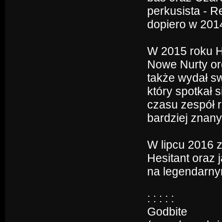
perkusista - R
dopiero w 2014
W 2015 roku H
Nowe Nurty or
także wydał sw
który spotkał
czasu zespół r
bardziej znan
W lipcu 2016 z
Hesitant oraz j
na legendarny
: : : : :
Godbite