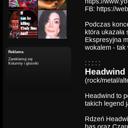
https://www.
FB: https://we
Podczas konce
która ukazała 
Ekspresyjna m
wokalem - tak
Reklama
Zareklamuj się
: : : : :
Kolumny i glosniki
Headwind
(rock/metal/al
Headwind to po
takich legend j
Rdzeń Headwin
bas oraz Czare