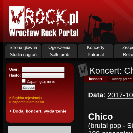
Strona główna
Ogłoszenia
Koncerty
Zesp
Studia nagrań
Salki prób
Patronat
Rela
Koncert: Ch
User:
Hasło:
koncert
Dodany przez:
Zapamiętaj mnie
Data:
2017-10
> Szybka rejestracja
> Zapomnialem hasla
+ Dodaj koncert, wydarzenie
Chico
(brutal pop - Si