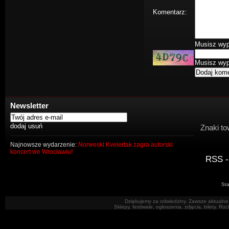
Komentarz:
Musisz wype
Musisz wype
Newsletter
Znaki to
Najnowsze wydarzenie:
Norweski Kvelertak zagra autorski
koncert we Wrocławiu!
RSS -
Sta
Dziękujemy za odwiedziny. Zawsze aktualne 
Sklepy, festiwale, ogłoszenia, zdjęcia, bilety. R