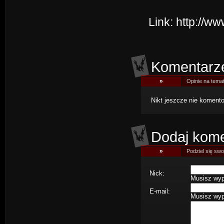
Link:
http://w
Komentarz
»
Opinie na tema
Nikt jeszcze nie komentow
Dodaj kome
»
Podziel się swoj
Nick:
Musisz wype
E-mail:
Musisz wype