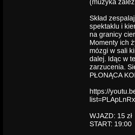
(muzyka zależn
Skład zespalaj
spektaklu i kie
na granicy cie
Momenty ich ż
mózgi w sali k
dalej. Idąc w 
zarzucenia. Sie
PŁONĄCA KOBIE
https://youtu.
list=PLApLn
WJAZD: 15 zł
START: 19:00