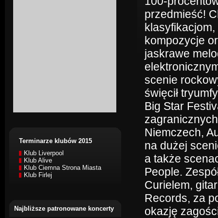
100-procentowy
przedmieść! C
klasyfikacjom,
kompozycje or
jaskrawe melo
elektroniczny
scenie rockowy
święcił tryumf
Big Star Festiv
zagranicznych
Niemczech, Aus
Terminarze klubów 2015
na dużej scen
Klub Liverpool
a także scenac
Klub Alive
Klub Ciemna Strona Miasta
People. Zespó
Klub Firlej
Curielem, gita
Records, za p
Najbliższe patronowane koncerty
okazję zagośc