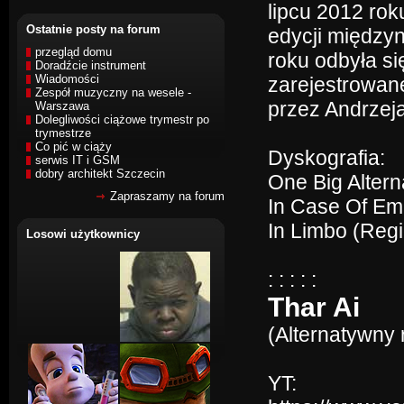
lipcu 2012 rok
Ostatnie posty na forum
edycji między
przegląd domu
roku odbyła si
Doradźcie instrument
Wiadomości
zarejestrowan
Zespół muzyczny na wesele -
przez Andrzej
Warszawa
Dolegliwości ciążowe trymestr po
trymestrze
Co pić w ciąży
Dyskografia:
serwis IT i GSM
dobry architekt Szczecin
One Big Alter
Zapraszamy na forum
In Case Of Em
In Limbo (Reg
Losowi użytkownicy
: : : : :
Thar Ai
(Alternatywny 
YT: